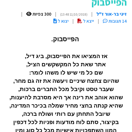
הפייסבוק
זיגי בר-אור ז"ל
|
|
300 צפיות
|
(11/10/2018 13:48)
14 תגובות
|
ייצא ל
|
יצוא ל
הפייסבוק.
אז המציאו את הפייסבוק, ביג דיל,
אתר שאת כל המקשקשים הציל,
שם כל מי שיש לו משהו לומר:
שהיום צחצח שיניים ויעשה את זה גם מחר,
שעבר טסט וקיבל מכל החברים ברכות,
שהוא אוהב את רינה אך היא מסרבת להיענות,
שהיא קנתה בחצי מחיר שמלה בכיכר המדינה,
שיובל התחתן עם רותי ושולח ברכה,
בקיצור, סתם לוח מודעות ופניות לכל דכפין
המון השתפכויות אישיות מכל כל סוג ומין