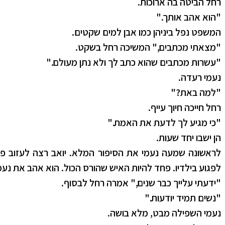
רחל הביטה בה ארוכות.
"הוא אהב אותך."
המשפט נפל ביניהן כמו אבן למים שקטים.
"מצאתי מכתבים," המשיכה רחל בשקט.
"עשרות מכתבים שהוא כתב לך ולא נתן מעולם."
נעמי רעדה.
"למה באת?"
רחל חייכה חיוך עייף.
"כי מגיע לך לדעת את האמת."
הן ישבו יחד שעות.
לראשונה שמעה נעמי את הסיפור המלא. יואב רצה לעזוב 
לפגוע בילדיו. פחד להיות האיש שהורס הכול. הוא אהב את נע
"ידעתי עלייך כבר שנים," אמרה רחל לבסוף.
"נשים תמיד יודעות."
נעמי השפילה מבט, מלא בושה.