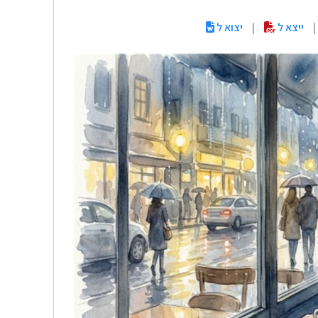
|
ייצא ל
|
יצוא ל