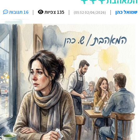
המאהבת🌹🌹🌹
שמואל כהן
|
|
135 צפיות
|
16 תגובות
(02/06/2026 05:52)