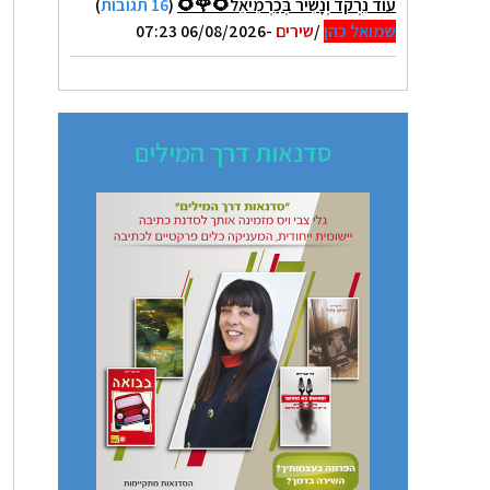
עוֹד נִרְקֹד וְנָשִׁיר בְּכַרְמִיאֵל🌻🌹🌻
(
16 תגובות
)
שמואל כהן
/
שירים
-06/08/2026 07:23
סדנאות דרך המילים