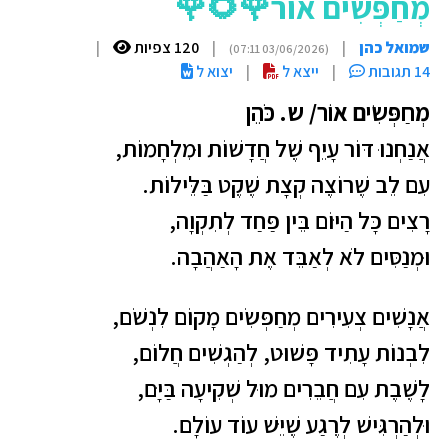
מְחַפְּשִׂים אוֹר🌹🌻🌹
שמואל כהן
|
|
120 צפיות
|
(03/06/2026 07:11)
14 תגובות
|
ייצא ל
|
יצוא ל
מְחַפְּשִׂים אוֹר/ ש. כֹּהֵן
אֲנַחְנוּ דּוֹר עָיֵף שֶׁל חֲדָשׁוֹת וּמִלְחָמוֹת,
עִם לֵב שֶׁרוֹצֶה קְצָת שֶׁקֶט בַּלֵּילוֹת.
רָצִים כָּל הַיּוֹם בֵּין פַּחַד לְתִקְוָה,
וּמְנַסִּים לֹא לְאַבֵּד אֶת הָאַהֲבָה.
אֲנָשִׁים צְעִירִים מְחַפְּשִׂים מָקוֹם לִנְשֹׁם,
לִבְנוֹת עָתִיד פָּשׁוּט, לְהַגְשִׁים חֲלוֹם,
לָשֶׁבֶת עִם חֲבֵרִים מוּל שְׁקִיעָה בַּיָּם,
וּלְהַרְגִּישׁ לְרֶגַע שֶׁיֵּשׁ עוֹד עוֹלָם.