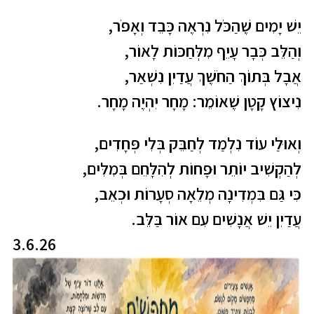
יֵשׁ יָמִים שֶׁהַכֹּל נִרְאֶה כָּבֵד וְאָפֹר,
וְהַלֵּב כְּבָר עָיֵף מִלְּחַכּוֹת לָאוֹר,
אֲבָל בְּתוֹךְ הַחֹשֶׁךְ עֲדַיִן נִשְׁאַר,
נִיצוֹץ קָטָן שֶׁאוֹמֵר: מָחָר יִהְיֶה מָחָר.
וְאוּלַי עוֹד נִלְמַד לְחַבֵּק בְּלִי פְּחָדִים,
לְהַקְשִׁיב יוֹתֵר וּפָחוֹת לְהִלָּחֵם בְּמִלִּים,
כִּי גַּם בִּמְדִינָה מְלֵאָה סְעָרוֹת וּכְאֵב,
עֲדַיִן יֵשׁ אֲנָשִׁים עִם אוֹר בַּלֵּב.
3.6.26