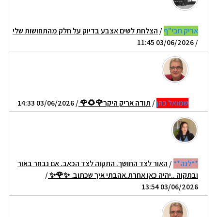
אריק חבי"ף
/
הצלחת לשים אצבע בדיוק על חלק מהתחושות שלי
/ 03/06/2026 11:45
שמואל כהן
/
תודה אריק היקר🌹🌻🌹
/ 03/06/2026 14:33
**לנה**
/
האור לצד החושך. התקוה לצד הכאב. אם נבחר באור
ובתקוה ..יהיה כאן אחרת.אהבתי איך שכתוב. ✨️🌹✨️
/
03/06/2026 13:54