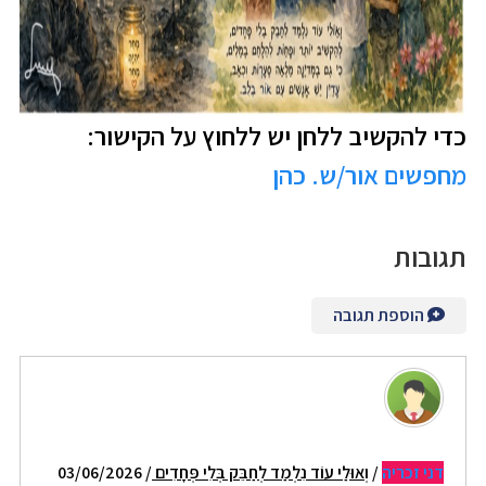
כדי להקשיב ללחן יש ללחוץ על הקישור:
מחפשים אור/ש. כהן
תגובות
הוספת תגובה
דני זכריה
/
וְאוּלַי עוֹד נִלְמַד לְחַבֵּק בְּלִי פְּחָדִים
/ 03/06/2026