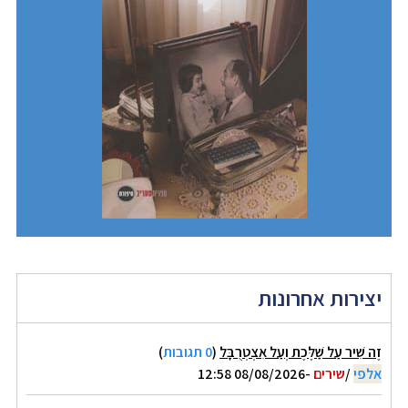
יצירות אחרונות
זֶה שִׁיר עַל שַׁלֶּכֶת וְעַל אִצְטְרֻבָּל
(
0 תגובות
)
אלפי
/
שירים
-08/08/2026 12:58