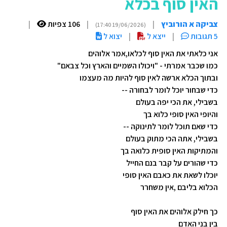
האין סוף בכלא
צביקה א הורוביץ
|
|
106 צפיות
|
(19/06/2026 17:40)
5 תגובות
|
ייצא ל
|
יצוא ל
אני כלאתי את האין סוף לכלאו,אמר אלוהים
כמו שכבר אמרתי - "ויכולו השמיים והארץ וכל צבאם"
ובתוך הכלא ארשה לאין סוף להיות מה מעצמו
כדי שבחור יוכל לומר לבחורה --
בשבילי, את הכי יפה בעולם
והיופי האין סופי כלוא בך
כדי שאם תוכל לומר לתינוקה --
בשבילי, אתה הכי מתוק בעולם
והמתיקות האין סופית כלואה בך
כדי שהורים על קבר בנם החייל
יוכלו לשאת את כאבם האין סופי
הכלוא בליבם ,אין משחרר
כך חילק אלוהים את האין סוף
בין בני האדם