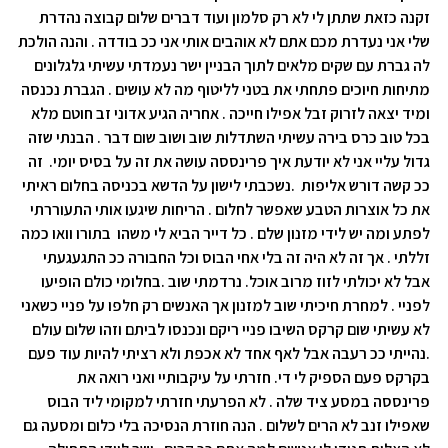
זקנה כזאת שתתן לי לא רק סלמון ועוד דברים שלום קבוצה נהדרת
שלי אני נעדרת מכם אתם לא אוהבים אותי אני ככ בודדה . והנה הולכת
לה גברת עם שקים מלאים לתוך הבניין ישר נעמדתי עשיתי גלגלונים
מתיחות חיוכים פתחתי את בטני לליטוף מה לא עושים . הגברת נכנסה
ומיד יצאה לזרוק זבל אפילו חייכה . אחריה הגיע אדוני זב חוטם מלא
בכל טוב כרס בירה עשיתי השתדלות שוב ושוב שום דבר . הבנתי שזה
גדול עליי אני לא יודעת איך פרינססה עושה את זה על בסיס יומי. זה
ככ קשה דורש אליפות .נשכבתי לישון על הדשא בכניסה בחלום ראיתי
את כל אוצרות הטבע שאפשר לחלום . הריחות שיגעו אותי התעוררתי
לפתע ומה יש לידי מזנון שלם . כל דייר הביא לי משהו בתורו וואו כמה
זללתי . אך זה לא היה זה בלי אחי הבוס וכל החבורה ככ התגעגעתי
אבל לא יכולתי לזוז מרוב אוכל. נרדמתי שוב .בחלומי כולם הופיעו
לפניי . למחרת חיכיתי שוב למזנון אך האנשים רק חלפו על פניי כשאני
לא עשיתי שום קרקס השיבו פניי ריקם ונכנסו לביתם וזהו שלום עולם
.נהייתי ככ רעבה אבל לאף אחד לא אכפת ולא רציתי להיות עוד פעם
בקרקס פעם הספיק לי די. חזרתי על עיקבותיי ואני רואה את
פרינססה במסע ציד שלה . לא הפרעתי חזרתי למקומי ליד הבוס
שאפילו זנב לא הרים לשלום . הנה חוזרת הנסיכה בלי כלום ומסעה גם