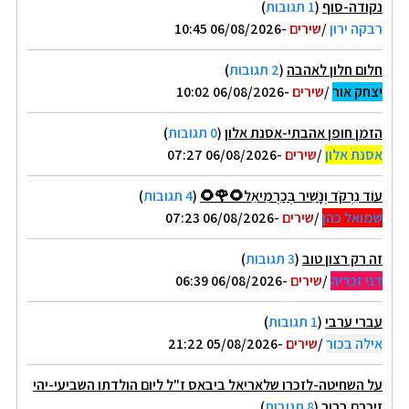
נקודה-סוף
(
1 תגובות
)
רבקה ירון
/
שירים
-06/08/2026 10:45
חלום חלון לאהבה
(
2 תגובות
)
יצחק אור
/
שירים
-06/08/2026 10:02
הזמן חופן אהבתי-אסנת אלון
(
0 תגובות
)
אסנת אלון
/
שירים
-06/08/2026 07:27
עוֹד נִרְקֹד וְנָשִׁיר בְּכַרְמִיאֵל🌻🌹🌻
(
4 תגובות
)
שמואל כהן
/
שירים
-06/08/2026 07:23
זה רק רצון טוב
(
3 תגובות
)
דני זכריה
/
שירים
-06/08/2026 06:39
עברי ערבי
(
1 תגובות
)
אילה בכור
/
שירים
-05/08/2026 21:22
על השחיטה-לזכרו שלאריאל ביבאס ז"ל ליום הולדתו השביעי-יהי
זיכרם ברוך
(
8 תגובות
)