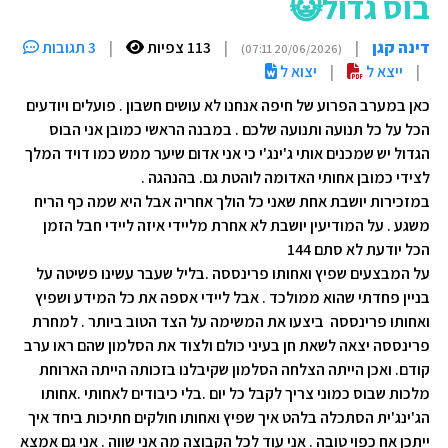
בוס גדול😺
דינה קגן
|
|
113 צפיות
|
3 תגובות
(20/06/2026 07:11)
|
ייצא ל
|
יצוא ל
כאן במערב הפרוע של חיפה אנחנו לא עושים חשבון . פועלים ויודעים
הכל על כל תנועה ותנועה שלכם . במבנה הראשי כמובן אני הבוס
הגדול יש שמכנים אותי ג'ינג'י כי אני אדום שיער ממש כמו דויד המלך
לצידי כמובן אחותי האדומה לוהטת גם. בהנהגה .
במזכירות יושבת אחת שאני כל הולך אחריה אבל היא שמה כף הריח
משגע . על המודיעין יושבת לא אחרת מליידי איזה ליידי חבל הזמן
הכל יודעת לא סתם 144
על המבצעים שפיץ ואחותו פרינססה .בליל שעבר עשינו פשיטה על
בניין פחדתי שהוא ממולכד . אבל ליידי אספה את כל המידע ושפיץ
ואחותו פרינססה ביצעו את המשימה על הצד הטוב ביותר . למחרת
פרינססה יצאה לשאת חן בעיני כולם ולצוד את הסלמון שהם ראו ערב
קודם. ואכן הייתה הצלחה הסלמון שקיבלנו בזכותה הייתה הארוחת
מלכות שבוס כמוני צריך לקבל כל יום .בלי כיבודים לאחותי .אחותו
הג'ינג'ית הסתכלה בלהט איך שפיץ ואחותו חולקים חתיכות ביחד איך
ייתכן אח כפוי טובה . אני עוד לכל הקבוצה מה אני שווה . אני גם אמצא