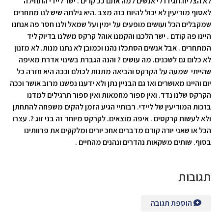
לא הצליח.תגידו לי אנשים למה אתם ככ קרים . ישר ליידי התחילה
לאסוף מודיעין לא יכול להיות כזה מצב .היא גילתה שיש לנו מתחרים
שמקבלים הכל ועושים מופעים על ימין ועל שמאל ולנו חסר פה אנחנו
היינו פה קודם . ישר הלכנו והקמנו אוהל קרקס משלנו בדיוק ליד
המתחרים . אבל אנשים הסתכלו נהנו וכמובן לא נתנו מנות. לא מזנון
לא כלום גם לשכנים. מה עושים ? והנה הגברת בשינוי אדרת מאיפה
שהייתי שמעה על הקרקס והביאה מתנות לכולם וככה היא חזרה כל
יום והיינו מאושרים ואז גם הבניין נתן ולא ידענו נפשנו מרוב אושר וככה
הקרקס שלנו נדד. ואין ספור מחמאות ואין ספור תרגילים למדנו
בזכות המודיעין של ליידי. רבותיי הגיע הזמן להקים משפחה להתחתן
ולא לעשות קרקסים . איפה מוצאים. לקרקס מיוחד זה בני זוג ?. עצרו
הכל או שאני יורה קודם מדברים אחכ יורים ומלקקים את פרוותינו
בסוף. שותים משקאות נהדרים ונהנים מהחיים .
תגובות
הוספת תגובה