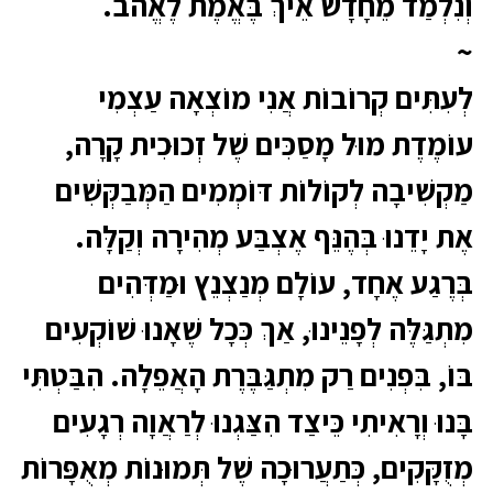
וְנִלְמַד מֵחָדָשׁ אֵיךְ בֶּאֱמֶת לֶאֱהֹב.
~
לְעִתִּים קְרוֹבוֹת אֲנִי מוֹצְאָה עַצְמִי
עוֹמֶדֶת מוּל מָסַכִּים שֶׁל זְכוּכִית קָרָה,
מַקְשִׁיבָה לְקוֹלוֹת דּוֹמְמִים הַמְּבַקְּשִׁים
אֶת יָדֵנוּ בְּהֶנֵּף אֶצְבַּע מְהִירָה וְקַלָּה.
בְּרֶגַע אֶחָד, עוֹלָם מְנַצְנֵץ וּמַדְּהִים
מִתְגַּלֶּה לְפָנֵינוּ, אַךְ כְּכָל שֶׁאָנוּ שׁוֹקְעִים
בּוֹ, בִּפְנִים רַק מִתְגַּבֶּרֶת הָאֲפֵלָה. הִבַּטְתִּי
בָּנוּ וְרָאִיתִי כֵּיצַד הִצַּגְנוּ לְרַאֲוָה רְגָעִים
מְזֻקָּקִים, כְּתַעֲרוּכָה שֶׁל תְּמוּנוֹת מְאֻפָּרוֹת