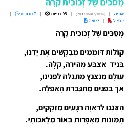
מָסַכִּים שֶׁל זְכוּכִית קָרָה
אביה
|
|
95 צפיות
|
7 תגובות
|
(06/07/2026 20:17)
ייצא ל
|
יצוא ל
מָסַכִּים שֶׁל זְכוּכִית קָרָה
קוֹלוֹת דּוֹמְמִים מְבַקְּשִׁים אֶת יָדֵנוּ,
בְּנִיד אֶצְבַּע מְהִירָה, קַלָּה.
עוֹלָם מְנַצְנֵץ מִתְגַּלֶּה לְפָנֵינוּ,
אַךְ בִּפְנִים מִתְגַּבֶּרֶת הָאֲפֵלָה.
הִצַּגְנוּ לְרַאֲוָה רְגָעִים מְזֻקָּקִים,
תְּמוּנוֹת מְאֻפָּרוֹת בְּאוֹר מְלָאכוּתִי.