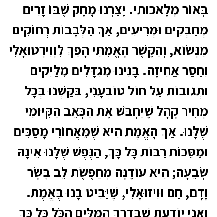
בְּאוֹר מְלָאכוּתי. יָצַרְנוּ מָחָק שֶׁבּוֹ זָרִים
מְחַבְּקִים וּמְרִיעִים, אַךְ הַלְּבָבוֹת רְחוֹקִים
מִנְּשׂוֹא, וְהַקֶּשֶׁר הָאֱמִתִּי הָפַךְ לִוְוִירְטוּאָלִי
וְחַסַר אֲחִיזָה. בָּנִינוּ מִגְדָּלִים מִלַּיְקִים
וּתְגוּבוֹת עַל חוֹל טוֹבְעָנִי, בִּקַּשְׁנוּ בְּכָל
מְחִיר קָהָל שֶׁיַּחְבֹּשׁ אֶת הַכְּאֵב הַקִּיּוּמִי
שֶׁלָּנוּ. אַךְ הָאֱמֶת הִיא שֶׁמֵּאֲחוֹרֵי מָסַכִּים
וּמַסֵּכוֹת רַבּוֹת כָּל כָּךְ, הַנֶּפֶשׁ שֶׁלָּנוּ אֵינָהּ
שְׂבֵעָה; הִיא עוֹדֶנָּה מְחַפֶּשֶׂת לֵב בָּשָׂר
וָדָם, חַם וּוִיזוּאָלִי, שֶׁיַּבִּיט בָּנוּ בֶּאֱמֶת.
וַאֲנִי יוֹדַעַת שֶׁבְּדֶרֶךְ הַמִּלִּים הַכֹּל כָּל כָּךְ