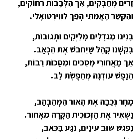
זָרִים מְחַבְּקִים, אַךְ הַלְּבָבוֹת רְחוֹקִים,
וְהַקֶּשֶׁר הָאֱמִתִּי הָפַךְ לִוְוִירְטוּאָלִי.
בָּנִינוּ מִגְדָּלִים מִלַּיְקִים וּתְגוּבוֹת,
בִּקַּשְׁנוּ קָהָל שֶׁיַּחְבֹּשׁ אֶת הַכְּאֵב.
אַךְ מֵאֲחוֹרֵי מָסַכִּים
וּמַסֵּכוֹת רַבּוֹת,
הַנֶּפֶשׁ עוֹדֶנָּה מְחַפֶּשֶׂת לֵב.
מָחָר נְכַבֶּה אֶת הָאוֹר הַמְהַבְהֵב,
נַשְׁאִיר אֶת הַזְּכוּכִית הַקָּרָה מֵאָחור.
נִפְגֹּשׁ שׁוּב עֵינַיִם, נִגַּע בַּכְּאֵב,