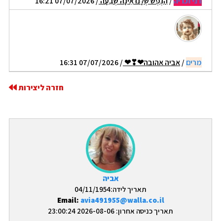
דני זכריה
/
הַנֶּפֶשׁ שֶׁלָּנוּ אֵינָהּ שְׂבֵעָה
/ 07/07/2026 16:21
מרים
/
אביה אהובה❤❣❤
/ 07/07/2026 16:31
חזרה ליצירות
אביה
תאריך לידה:04/11/1954
Email:
avia491955@walla.co.il
תאריך כניסה אחרון: 2026-08-06 23:00:24