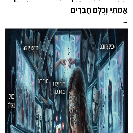
אֲמִתִּי וְכֻלָּם חֲבֵרִים
~