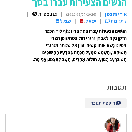
הנשים הצעירות עברו בסך
אודי גלבמן
|
|
119 צפיות
|
(08/07/2026 20:12)
8 תגובות
|
ייצא ל
|
יצוא ל
הַנָּשִׁים הַצְּעִירוֹת עָבְרוּ בַּסַּךְ בְּדִיזֶנְגוֹף לְיַד הַכִּכָּר
הַזָּקֵן נִסָּה לְאַבְחֵן גַּרְגְּרֵי חוֹל בְּמַחְשׂוֹפָן הַצִּדִּי
דִּמְיוֹנוֹ נָשָׂא אוֹתוֹ קָשׁוּחַ וְעוֹיֵן אֵל שֶׁנּוֹתַר מִגַּרְגְּרֵי
תְּשׁוּקָתוֹ,וְהַשֶּׁמֶשׁ מִמַּעַל הִכְּתָה בִּצְדָעָיו הַחֲשׂוּפִים.
חָשׁ בָּרָעָב הַגּוֹוֵעַ. חוֹלוֹת אֲחֵרִים, חָשַׁב לְעַצְמוֹ.וַאֲנִי מָה.
תגובות
הוספת תגובה