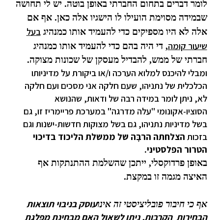
לומר דברים בתחום החברתי באופן בוטה. יש לי תחושה
שבמידה מסוימת הועילו לו הישגיו אלה כאן. אף אם
בעל
אלה לא היו מספיקים כדי להעמיד אותו כמנהיג
שיעור קומה
, די היה בהם כדי להעמיד אותו כמנהיג
חברתי של ממש, להבדיל מעסקן של שכונות מצוקה.
ומבלי להיכנס למלוא הערכה ו/או ביקורת על מדיניותו
הכלכלית של נתניהו, שעם חלקה אני מסכים ועם חלקה
לא, ניתן לומר במידה רבה של ודאות, שהנושא
הסוציו-אקונומי "עלה מדרגה" במערכת פריימריז זו, גם
בשל מדיניות נתניהו, גם בשל מצוקות חדשות-ישנות וגם
בזכות
הצלחתה הרבָּה של ממשלת הליכוד בדיכוי
הטרור הפלסטיני.
באופן פרדוקסלי, ייתכן שהשלמת ההתנתקות אף
האיצה מגמה זו במקצת.
עוסק בניבוי תוצאות
אף כי חיבור פובליציסטי זה אינו
הבחירות הקרבות, ניתן לשאול האם מבחינת מפלגת