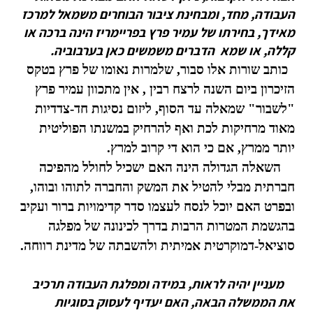
העבודה, מחד, ומבחינת ציבור הבוחרים משמאל למרכז
מאידך, בחירתו של עמיר פרץ בפריימריז הינה ברכה או
קללה, או שמא הדברים משמשים כאן בערבוביה.
כותב שורות אלו סבור, שלמרות נאומו של פרץ בטקס
הזיכרון ביום השנה לרצח רבין , אין מתכוון עמיר פרץ
"לשבור" שמאלה עד הסוף, ליזום נסיגות חד-צדדיות
מאוד מרחיקות לכת ואף להרחיק במשנתו הפוליטית
יותר ממרץ, אם כי הוא די קרוב למרץ.
השאלה הגדולה הינה האם ישכיל לחולל מהפיכה
חברתית מבלי להטיל את המשק והחברה לתוהו ובוהו,
ובפרט האם יוכל לנסח לעצמו סדר קדימויות ברור ועקיב
בהגשמת המטרות הרבות בדרך לכינונה של מפלגה
סוציאל-דמוקרטית אמיתית ולהשבתה של מדינת רווחה.
מעניין יהיה לראות, במידה ומפלגת העבודה תרכיב
את הממשלה הבאה, האם יעדיף לעסוק בסוגיות