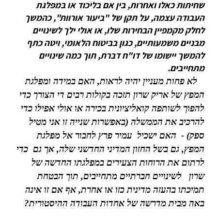
שחיתות כאלו ואחרות, בין אם בליכוד או במפלגת
העבודה עצמה, על תקן של "ביעור אורוות", כהמשך
לחלק מקמפיין הבחירות שלו, או אולי ילך לשינויים
מבניים משמעותיים, כגון בביטוח הלאומי, ויטה כתף
להמשך יישומו של דו"ח דברת, תוך כמה שינויים
מתחייבים.
לא פחות מעניין יהיה לראות, האם במידה ומפלגת
המפץ של אריק שרון תזכה בקולות רבים די הצורך כדי
להפוך לשותפה קואליציונית בכירה או אולי אפילו כדי
להרכיב את הממשלה (באפשרות שנייה זו אני מטיל
ספק) - האם ישכיל עמיר פרץ לחבור אל מפלגת
המפץ, גם בשל החזון המדיני החדשני שלה, אך גם כדי
לרתום את הרוחות הצעירים במפלגתו החדשה של
שרון לשינויים חברתיים מתחייבים, תוך הבטחת
תמיכתו בהעזה מדינית כזו או אחרת, אף אם זו אינה
באה מבית מדרשה של אחדות העבודה ההיסטורית?