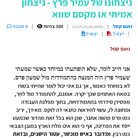
ניצחונו של עמיר פרץ - ניצחון
אמיתי או מקסם שווא
נועם קסל
|
|
300 צפיות
|
0 תגובה
(30/01/2006 22:05)
|
ייצא ל
|
יצוא ל
נועם קסל
אני חייב לומר, שלא הופתעתי במיוחד כאשר שמעתי
שעמיר פרץ היה המנצח בהתמודדות מול שמעון פרס.
לא במיוחד כאמור, אך גם איני יכול לומר שהייתי בטוח
במאת האחוזים שכך יקרה. אומנם, להתמודד מול לוּזֶר,
מפסידן סידרתי בהתמודדויות, בתוך מפלגת העבודה
ומחוצה לו, עשוי להיראות כתנאי דה לוקס. מאידך, יריב
כמו פרס מהווה אתגר, שכן הוא בכל זאת מהדור שכמעט
ייסד את המדינה, אף כי הוא אינו מלח הארץ במובן הצבאי
כמו רבין.
ומדובר באיש מוכשר, עטור הישגים, ובזאת