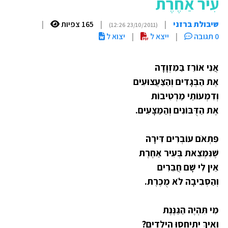
עִיר אַחֶרֶת
שיבולת ברזני
|
|
165 צפיות
|
(23/10/2011 12:26)
0 תגובה
|
ייצא ל
|
יצוא ל
אֲנִי אוֹרֵז בַּמִּזְוָדָה
אֶת הַבְּגָדִים וְהַצַּעֲצוּעִים
וְדִמְעוֹתַי מַרְטִיבוֹת
אֶת הַדֻּבּוֹנִים וְהַמַּצָּעִים.
פִּתְאֹם עוֹבְרִים דִּירָה
שֶׁנִּמְצֵאת בְּעִיר אַחֶרֶת
אֵין לִי שָׁם חֲבֵרִים
וְהַסְּבִיבָה לֹא מֻכֶּרֶת.
מִי תִּהְיֶה הַגַּנֶּנֶת
וְאֵיךְ יִתְיַחֲסוּ הַיְלָדִים?