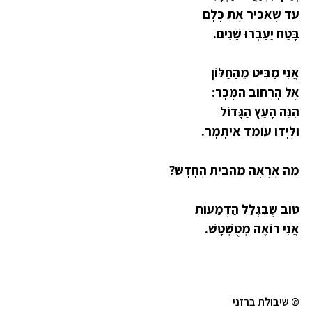
עַד שֶׁאַכִּיר אֶת כֻּלָּם
בָּטַח יַעַבְרוּ שָׁנִים.
אֲנִי מַבִּיט מֵהַחַלּוֹן
אֶל הָרְחוֹב הַמֻּכָּר:
הִנֵּה הָעֵץ הַגָּדוֹל
וּלְיָדוֹ עוֹמֵד אִיתָמָר.
מָה אֶרְאֶה מֵהַבַּיִת הֶחָדָשׁ?
טוֹב שֶׁבִּגְלַל הַדְּמָעוֹת
אֲנִי רוֹאֶה מְטֻשְׁטָשׁ.
© שיבולת ברזני