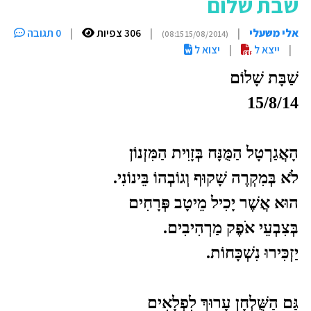
שבת שלום
אלי משעלי
|
|
306 צפיות
|
0 תגובה
(15/08/2014 08:15)
|
ייצא ל
|
יצוא ל
שַׁבָּת שָׁלוֹם
15/8/14
הָאֲגַרְטָל הַמֻּנָּח בְּזָוִית הַמִּזְנוֹן
לֹא בְּמִקְרֶה שָׁקוּף וְגוֹבְהוֹ בֵּינוֹנִי.
הוּא אֲשֶׁר יָכִיל מֵיטָב פְּרָחִים
בְּצִבְעֵי אֹפֶק מַרְהִיבִים.
יַזְכִּירוּ נִשְׁכָּחוֹת.
גַּם הַשֻּׁלְחָן עָרוּךְ לִפְלָאִים