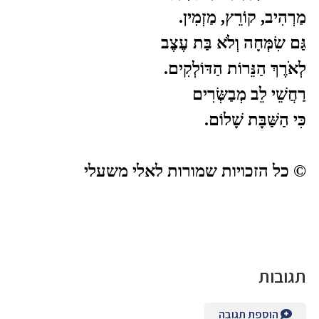
מַרְהִיב, קוֹרֵץ, מַזְמִין.
גַּם שִׂמְּחָה וְלֹא בַּת עֶצֶב
לְאֹרֶךְ הַנֵּרוֹת הַדּוֹלְקִים.
רַחֲשֵׁי לֵב מְבַשְּׂרִים
כִּי הַשַּׁבָּת שָׁלוֹם.
©
כל הזכויות שמורות לאלי משעלי
תגובות
הוספת תגובה