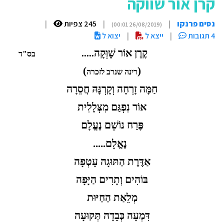
קרן אור שווקה
נסים פרנקו
|
|
245 צפיות
|
(26/08/2019 00:01)
4 תגובות
|
ייצא ל
|
יצוא ל
קֶרֶן אוֹר שָׁוְּקָה
.....
בס"ד
)
(
רינה שנרב לזכרה
חַמָּה זָרְחָה וְקָרְנָּהּ חֲסֵרָה
אוֹר נִפְגַּם מִצְּלָלִית
פֶּרַח נוֹשֵׁם נֶעֱלָם
נֶאֱלָם.....
אַדֶּרֶת הַתּוּגָה עָטְפָה
בּוֹהִים וְתָרִים הַיָּפָה
מְלֵאַת הַחַיּוּת
דִּמְעָה כְּבֵדָה תְּקוּעָה