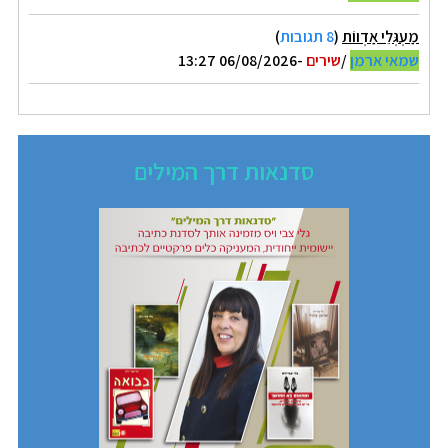
מַעְגְּלֵי אַדְווֹת
(
8 תגובות
)
שמאי ארמן
/
שירים
-06/08/2026 13:27
סדנאות דרך המילים