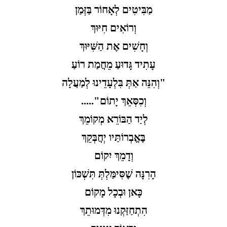
מַבִּיטִים לְאָחוֹר בַּזְּמַן
וְרוֹאִים חִיּוּךְ
וְחָשִׁים אֶת הַשִּׁיּוּךְ
עָתִיד גָּדוּעַ מֵחֲמַת רוֹעַ
"וְהִנֵּה אַתְּ בִּלְעָדֵינוּ לְמַעֲלָה
וְכִסְּאֵךְ יָתוֹם".....
לְיַד הַבּוֹרֵא מְקוֹמֵךְ
בֶּאֱבְרוֹתַּיו יְחֲבְּקֵךְ
וְדָמֵךְ יִקוֹם
הָרִנָּה שֶׁסִּימַּלְתְּ תִּשְׁכּוֹן
כָּאן וּבְכָל מָקוֹם
הִתְחַזַּקְנוּ מִדְּמוּתֵךְ