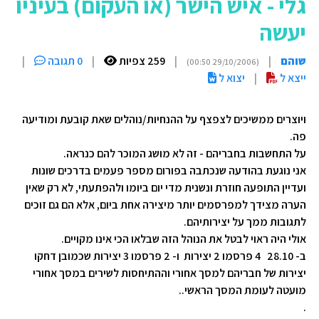
גלי - איש הישר (או העקום) בעיניו
יעשה
שוהם
|
|
259 צפיות
|
0 תגובה
|
(29/10/2006 00:50)
ייצא ל
|
יצוא ל
ויוצרים ממשיכים לצפצף על ההנחיות/נוהלים שאת קובעת ומודיעה
פה.
על התחשבות בחבריהם - זה לא מושג המוכר להם כנראה.
אני נוגעת בהודעה שנכתבה בפורום מספר פעמים בדרכים שונות
ועדיין התופעה חוזרת ונשנית מדי יום ביומו ולהפתעתי, לא רק שאין
הערה מצידך למפרסמים יותר מיצירה אחת ביום, אלא הם גם זוכים
לתגובות ממך על יצירותיהם.
אולי היה ראוי לבטל את הנוהל הזה שבלאו הכי אינו מקויים.
ב- 28.10 4 פרסמו 2 יצירות ו- 2 פרסמו 3 יצירות שכמובן דחקו
יצירות של חבריהם למסך אחורי וההתיחסות לשירים במסך אחורי
מועטה לעומת המסך הראשי..
.