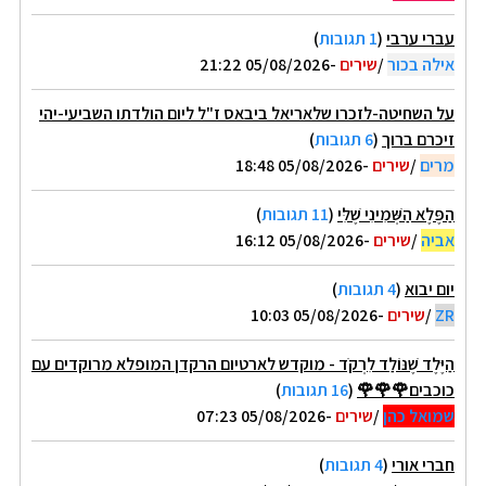
עברי ערבי
(
1 תגובות
)
אילה בכור
/
שירים
-05/08/2026 21:22
על השחיטה-לזכרו שלאריאל ביבאס ז"ל ליום הולדתו השביעי-יהי
זיכרם ברוך
(
6 תגובות
)
מרים
/
שירים
-05/08/2026 18:48
הַפֶּלֶא הַשְּׁמִינִי שֶׁלִּי
(
11 תגובות
)
אביה
/
שירים
-05/08/2026 16:12
יום יבוא
(
4 תגובות
)
ZR
/
שירים
-05/08/2026 10:03
הַיֶּלֶד שֶׁנּוֹלַד לִרְקֹד - מוקדש לארטיום הרקדן המופלא מרוקדים עם
כוכבים🌹🌹🌹
(
16 תגובות
)
שמואל כהן
/
שירים
-05/08/2026 07:23
חברי אורי
(
4 תגובות
)