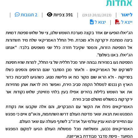
אחדות
ליאור
|
|
391 צפיות
|
2 תגובות
|
(20/11/2023 19:13)
ייצא ל
|
יצוא ל
הג'יאלו הופיעו יום אחד בקצה מערכת השמש שלנו, צי של שלוש ספינות דמויות
ביצה ממתכת ירקרקה ולא מוכרת. חיל החלל האמריקאי שלח מיד תשדורות
אל הספינות הזרות, והמסר שקיבל חזרה כלל שני משפטים בלבד: "אנחנו
הג'יאלו. באנו בשלום".
הספינות נעו במהירות גבוהה יותר מכל חללית של צי החלל, למרות שהיו חסינות
לסורקים של האמריקאים - ולאחר מכן הסתבר שגם הרוסים והסינים כשלו
בסריקות - ולא הראו שום מקור כוח או פליטות מנוע. כשהגיעו לסביבות כדור
הארץ הן נכנסו למסלול הקפה סביב הירח, ואפשר היה לראות אותן מחזירות
את אור השמש בלילות בהירים אפילו בעין בלתי מזויינת; שלוש נקודות אור
ירקרקות במשולש מושלם סביב הירח.
האמריקאים ניהלו את הקשר עם המבקרים, והם אלה שקבעו את נקודת
המפגש ואת תנאיו. שאר מדינות העולם דרשו השתתפות, והאו"ם איים כי מפגש
עם החייזרים הוא עניין עולמי ועל ארה"ב לשתף פעולה עם שאר העולם.
האמריקאים נכנעו, ומשלחות מכל ממשלות העולם הגיעו למקום המפגש
המיועד - פיסת מדבר מבודדת באריזונה.