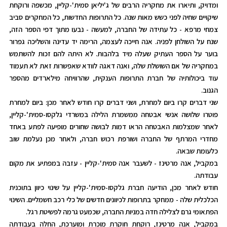
ומדויק, ותיארו את מחקריה הרבים של ג'יליאן סמית'-קליין, מכשפה ורוקחת
שיקויים שחיה לפני כשש מאות שנה. כל התרופות החדשות, כל המחקרים סביב
צמחי מרפא - כל עתידה של החברה, למעשה - נבעו מתוך דפי הספר הזה,
שנח על השולחן לפניה. אנה חייכה לעצמה, הרימה יד עדינה והשליכה גפרור
בוער על הספר העתיק שעלה מיד בלהבות. לא היתה להם זכות להשתמש
במחקריה של אם השושלת שלה, ואנה דאגה לוודא שאפשרות זאת לא תעמוד
עוד ביכולותיה של חברת התרופות הענקית, שהרוויחה מילארדים מהספר
הגנוב.
שני דברים קרו ביום למחרת, ושני דברים קרו חודש לאחר מכן: ביום למחרת
פוטרו שלושה אנשי אבטחה ממשמרת הלילה במשרדי גלקסו-סמית'-קליין,
לאחר שמצלמות האבטחה הראו דמות לבושה שחורים מופיעה לפתע באחד
מחדרי המרתף של החברה ושורפת רכוש חברה, ולאחר מכן נעלמת שוב
כלעומת שבאה.
במקביל, אנה מרטינז - לשעבר אנה סמית'-קליין - עזבה במפתיע את מקום
עבודתה.
חודש לאחר מכן, הודיעה חברת גלקסו-סמית'-קליין על שינוי כיוון בתוכנית
הכלכלית שלה - ממחקר בתרופות לכיוונים חדשים של כלי רכב חשמליים. השינוי
הפתאומי גרם לצלילה חדה במניות החברה, שכמעט גרמה לפשיטת רגל.
במקביל, אנה מרטינז, רוקחת חוקרת מוכרת ומוערכת, החלה בעבודתה