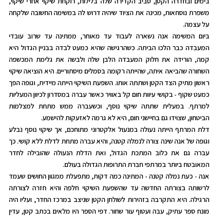
בימים ובחדרה הקטן, סביב הקדירה שלה בלילות, רוקחת שיקוי אחרי שיקוי,
משפרת נוסחאות, מכינה את הציוד שיהיה דרוש לה במשימה החשובה שלקחה
על עצמה.
ביום המשימה אנה נשארה לעבוד עד מאוחר, ממתינה עד שרוב עובדי
המעבדה כבר הלכו הביתה. כשהרגישה שהיא כמעט לבדה בבניין הגדול היא
קמה, הורידה את חלוק המעבדה הלבן שלה ולבשה את גלימת המכשפה
השחורה שהביאה איתה, שהייתה רקומה בסמלים מיסתוריים. היא הוציאה שיקוי
ראשון מתיק הצד הקטן ושתתה אותו. השפעת השיקוי הייתה מיידית, וגופה הפך
כמעט שקוף - בקושי עיוות חום קל באוויר כאשר עברה במסדרון לכיוון המעליות
למרתף. במעלית שתתה שיקוי נוסף, וכשעברה ממש מתחת למצלמות
הביטחון, שצוידו גם בחיישני חום, היא לא גרמה לאזעקות להישמע.
דלת המרתף הייתה נעולה במנעול אלקטרוני מתוחכם, אך שיקוי נוסף נבלע
וגופה של אנה שינה צורה לנמלה קטנה, והיא עברה מתחת לדלת ללא קושי. כך
עברה גם את כלוב המתכת הגדול, ואת הדלת הנעולה שהובילה לחדר
המאובטח ביותר במרתפי חברת התרופות הגדולה בעולם.
אנה - כעת נמלה קטנה - המתינה כמה דקות, מתפעלת ממגוון החושים שעמד
לרשותה בצורתה החדשה עד שהשפעת השיקוי חלפה והיא חזרה לצורתה
הרגילה. היא התקרבה בזהירות לשולחן הקטן שניצב במרכז החדר, ועליו היה
מונח ספר עתיק, עבה ועטוף עור שחור. דפי הספר היו מלאים בכתב קטן, עדין