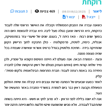
רוקחת
ליאור
|
|
469 צפיות
|
3 תגובות
(08/12/2023 08:33)
|
ייצא ל
|
יצוא ל
כשאנה עברה את המבחן הממשלתי וקיבלה את האישור הרשמי שלה לעבוד
כרוקחת, היא הרגישה שאבן נגולה מעל ליבה. היא עבדה להגשמת היום הזה
במשך שנים רבות - מאז כיתה ד', בעצם. שנים של שיעורי עזר במתמטיקה,
אנגלית, כימיה, לטינית, פרמקולוגיה - כולן התנקזו לתוך הרישיון הקטן
שהחזיקה בידה - חתיכת פלסטיק בגודל כרטיס אשראי שאישרה שעמדה בכל
שהיה מצופה ממנה.
וכעת - המטרה הבאה. אנה מעולם לא הייתה הטיפוס הקופא על שמריו, ולכן
מייד שלחה קורות חיים (ואיתם העתק מצולם של רשיון הרוקחות שלה) לחברה
היחידה בה באמת רצתה לעבוד: חברת התרופות הבינלאומית גלקסו-סמית'-
קליין.
לאחר כמעט שבועיים של המתנה מורטת עצבים היא קיבלה את שיחת הטלפון
המיוחלת וקבעה ראיון כבר ביום למחרת במשרדי החברה באזור התעשיה של
העיר.
אנה לא ישנה בלילה לפני הראיון - לא מרוב לחץ או חשש - היא הייתה בטוחה
שתתקבל לעבודה, אלא מכיוון שהשפעת שיקוי חלקות הלשון הייתה חזקה יותר