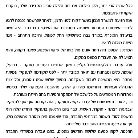
ככל שהיה טרי יותר, ולכן בילתה את רוב הלילה סביב הקדירה שלה, רוקחת
שיקוי חדש ועוצמתי.
אנה הגיעה למשרד הנכון כעשר דקות לפני הזמן, ולאחר שנרשמה נכנסה לרגע
לחדר השירותים המפואר ושתתה במהירות את השיקוי הצהבהב. היא חשה
ברעידה המוכרת במורד גבה כשהשיקוי החל לפעול, וחיוכה התרחב - אנה
הייתה מוכנה לראיון.
המראיין המסכן היה חסר אונים מול כוחו של שיקוי השכנוע שאנה רקחה, והוא
הציע לה את העבודה כמעט במקום.
אנה עבדה בגלקסו-סמית'-קליין במשך שנתיים כעוזרת מחקר - בפועל,
שוטפת כלים ומבחנות עם תואר מכובד יותר - לפני שקודמה לתפקיד עמיתת
מחקר. היא המשיכה לעבוד בשקדנות במשך שלוש שנים נוספות, וכל צוות
ההנהלה ועמיתיה התרשמו מהדיוק שלה, מההבנה העמוקה שלה בכימיה
ומהדוחות המפורטים על כל שלב של המחקר והפיתוח בהם הייתה מעורבת.
וכך, לאחר חמש שנים של עבודה קשה ומעיקה, אנה קודמה סוף סוף לתפקיד
שבאמת רצתה - חוקרת ראשית. כבר ביום הראשון בתפקיד החדש שלה היא
נחשפה לסוד השמור במרתפי החברה, סוד שאמנם היה מוסתר מהעולם כולו,
אך אנה ידעה והכירה היטב כבר מילדותה.
ההכנות לקחו כמעט שלושה חודשים נוספים, בהם עבדה במשרדי החברה