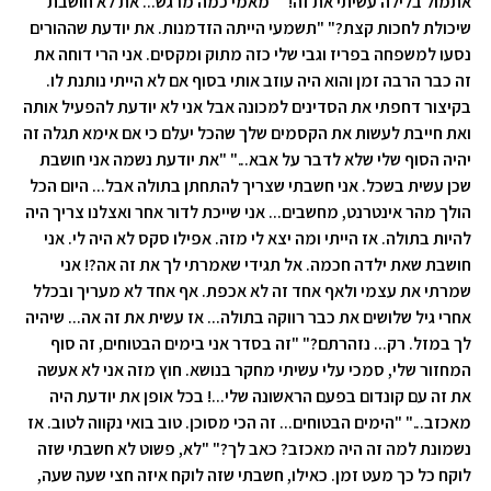
אתמול בלילה עשיתי את זה!" "מאמי כמה מרגש... את לא חושבת
שיכולת לחכות קצת?" "תשמעי הייתה הזדמנות. את יודעת שההורים
נסעו למשפחה בפריז וגבי שלי כזה מתוק ומקסים. אני הרי דוחה את
זה כבר הרבה זמן והוא היה עוזב אותי בסוף אם לא הייתי נותנת לו.
בקיצור דחפתי את הסדינים למכונה אבל אני לא יודעת להפעיל אותה
ואת חייבת לעשות את הקסמים שלך שהכל יעלם כי אם אימא תגלה זה
יהיה הסוף שלי שלא לדבר על אבא..." "את יודעת נשמה אני חושבת
שכן עשית בשכל. אני חשבתי שצריך להתחתן בתולה אבל... היום הכל
הולך מהר אינטרנט, מחשבים... אני שייכת לדור אחר ואצלנו צריך היה
להיות בתולה. אז הייתי ומה יצא לי מזה. אפילו סקס לא היה לי. אני
חושבת שאת ילדה חכמה. אל תגידי שאמרתי לך את זה אה?! אני
שמרתי את עצמי ולאף אחד זה לא אכפת. אף אחד לא מעריך ובכלל
אחרי גיל שלושים את כבר רווקה בתולה... אז עשית את זה אה... שיהיה
לך במזל. רק... נזהרתם?" "זה בסדר אני בימים הבטוחים, זה סוף
המחזור שלי, סמכי עלי עשיתי מחקר בנושא. חוץ מזה אני לא אעשה
את זה עם קונדום בפעם הראשונה שלי...! בכל אופן את יודעת היה
מאכזב..." "הימים הבטוחים... זה הכי מסוכן. טוב בואי נקווה לטוב. אז
נשמונת למה זה היה מאכזב? כאב לך?" "לא, פשוט לא חשבתי שזה
לוקח כל כך מעט זמן. כאילו, חשבתי שזה לוקח איזה חצי שעה שעה,