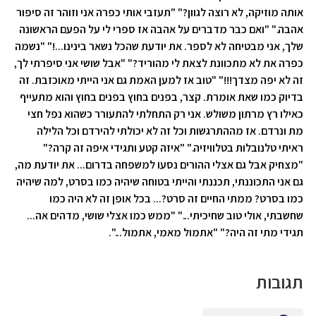
אותה מוזיקה, לא רוצה לגוון?" "תעזבי אותי כפרה אני וזוהר זה סיפור
אהבה." "ואם כבר מדברים על אהבה אז ספרי לי על הפעם הראשונה
שלך, אני מבטיחה לא לספר. את יודעת שהכל נשאר בינינו...!" "נשמה
כפרה את לא מתכוונת לצאת לי מהוריד?" "אבל שושי אני סיפרתי לך,
זה לא יפה מצדך!!!" "טוב אז למען האמת גם אני הייתי מאוכזבת. זה
בדיוק כמו שאת אומרת. קצר, בפנים בחוץ בפנים בחוץ והוא מתעייף
כאילו רץ מרתון משולש. אני רק התחלתי להתעורר כשהוא נפל חצי
מת ונרדם. אז מההתרגשות וכל זה לא יכולתי להירדם וכל הלילה
ראיתי טלנובלות בטלוויזיה." "איזה קטע ותגידי איפה זה קרה?"
"מצחיק אבל גם אצלי ההורים נסעו למשפחה בדרום... את יודעת מה,
גם אני התכוננתי, תכננתי והייתי בטוחה שיהיה כמו בסרט, למה שיהיה
כמו בסרט? ממתי החיים זה סרט?... בכל אופן זה לא היה כמו
שחשבתי, אולי טוב שחיכיתי..." "ממש כמו אצלי שושי, מדהים אה...
תגידי מתי זה היה?" "אתמול מאמי, אתמול...".
תגובות