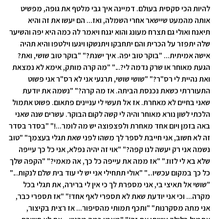
להיות הכי סקסית בעולם. דמיינה איך גבי מלטף את גופה, מפשיט
אותה מהמעט שיישאר אחרי השמלה, ואז... הם יעשו את זה והיא
תיאנח ואולי גם תצרח מעונג והוא יגנח ויאמר לה כמה היא יפה והשיער
שלה יתפזר על הכרית והם יתחבקו ויתנשקו ויגעו וילטפו והיא תהיה
אישה אמיתית... "בוקר טוב יפה. איך ישנת?" "בוקר טוב שושי, ואת?
הגעת מאוחר או שרק נדמה לי?..." "מה קרה מותק, אימא לא נמצאת
ואת נהיית לי רס"ר?" "שושי שושי, תרגעי אני לא רס"ר אני פשוט
התעוררתי כשאת נכנסת הביתה. אז מה קרה?" "נשמה את יודעת
שאני בחיים לא מאחרת. אז אל תעשי לי עניינים פתאום. פשוט אתמול
הלכתי לשון נורא מאוחר והיה לי קשה לקום הבוקר. עשרים שנה שאני
באה בזמן ויום אחד מאחרת ולפצפוצה יש מה לומר...!" "בסדר בסדר
זה לא חשוב, אני חייבת לספר לך משהו לפני שאת תגלי בעצמך" "טוב
נשמה אני רק יעשה לנו קפה?" "אוי זה יהיה נפלא, אני כל כך עייפה
שלא בא לי לזוז." "אז ממה את עייפה כל כך, אה מאמי?" "הקפה שלך
כל כך במקום עכשיו..." "אולי תתחילי אני יש לי עוד בית שלם לנקות..."
"שושי אל תאיצי בי, אני מספרת לך כי אין לי ברירה, את תגלי בכל
מקרה... וכי אני יודעת שאת לא תספרי לאף אחד!" "אז תספרי כבר,
אני מתה מסקרנות" "ותכף תמותי מהסיפור... אז רצית בקיצור,