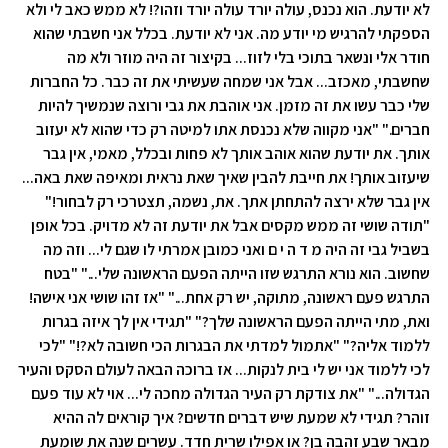
לא יודעת. הוא נכנס, עולה יורד עולה יורד וזהו?! לא ממש כאב לי ולא
הספקתי להרגיש מי יודע מה. אני לא יודעת. בכלל אני חשבתי שהוא
חודר אלי ונשאר בתוכי בלי לזוז... בקיצור זה היה מוזר ולא מה
שחשבתי, מאכזב... אבל אני שמחה שעשיתי את זה כבר. כל החברות
שלי כבר עשו את זה מזמן. אני אוהבת את גבי ורוצה שנמשיך להיות
חברים." "אני מקווה שלא נכנסת אתו למיטה רק כדי שהוא לא יעזוב
אותך. את יודעת שהוא אוהב אותך לא פחות ובכלל, מאמי, אין גבר
שיעזוב אותך! את חייבת להבין שאיך שאת נראית ומאיפה שאת באה...
אין גבר שלא ירצה להתחתן אתך. את, נשמה, תצטרכי רק לבחור!"
"תודה שושי זה ממש מקסים אבל את יודעת זה לא מדויק. בכל אופן
בשביל גבי זה היה מ ד ה י ם ואני כמובן אמרתי לו שגם לי... וזה מה
שחשוב. הוא נורא התרגש שזו הייתה הפעם הראשונה שלי..." "בטח
התרגש פעם ראשונה, מתוקה, יש רק אחת..." "אז זהו שושי אני אישה!
ואת, מתי הייתה הפעם הראשונה שלך?" "תגידי אין לך איזה בגרות
ללמוד אליה?" "אתמול למדתי את הבגרות הכי חשובה לא?!" "לכי
לכי ללמוד אני יש לי בית לנקות... אז ברוכה הבאה לעולם הסקס והעיר
הגדולה..." "את צודקת רק העיר הגדולה מחכה לי... אוי לא עוד פעם
זוהר? תגידי לא שמעת שיש דברים חדשים? איך קוראים לה ההיא
מבאר שבע זהבה בן? או אפילו שרית חדד. עשרים שנה את שומעת