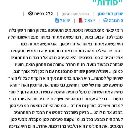
"סודות"
שרון דאי-ממן
|
|
272 צפיות
|
(11/01/2006 18:45)
0 תגובה
|
ייצא ל
|
יצוא ל
רומי יצאה מהאמבטיה נוטפת מים התעטפה בחלוק הוורוד שקיבלה
מגבי לפני שבוע. באוטו, דנה עשתה את זה באוטו. פעם ראשונה שלה
היא עשתה את זה באוטו. איזה דיכאון... אני אעשה את זה כמו
בספרים. אצלי במיטה מוקפים אור נרות ומוזיקה רומנטית וסקסית.
אצלי זה יהיה כמו בסרטים. היא העיפה מבט אל הבגדים התחתונים
שבחרה מבעוד מועד. חזית תחרה שחורה עם תחתון תואם, חוטיני
כמובן... ושמלת שיפון שחורה מתנפנפת עם רוכסן לכל אורך הגב,
שיהיה קל לפתוח... היא ראתה בדמיונה איך היא רוקדת לצלילי השיר
מתשעה שבועות של שכרון חושים, גבי פותח את הרוכסן הארוך והיא
משילה את השרוולים מעל כתפיה והשמלה נושרת מגופה תוך ליטוף
מעורר... גבי לא יעמוד במראה שייחשף לפניו. ביריות יהיה יותר מדי
למרות שיש לה בארון גם את זה... המיטה הייתה מוצעת במצעי סטן
בצבע אדום לוהט... בדיוק כשהלכה לחפש את הבגדים התחתונים
לערב היה מבצע בכל בו, מי שקונה פיג'מת סטן מקבלת מצעי סטן
תואמים. את הפיג'מה היא תלבש בהזדמנות אחרת. היום היא צריכה