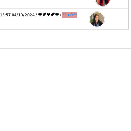
**לנה**
/
❤🍂❤🍂❤
/ 04/10/2024 13:57