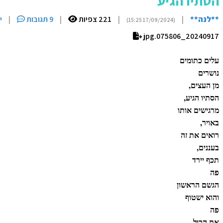
הסתיו הגיע
**לנה**
|
|
221 צפיות
|
9 תגובות
|
י
(17/09/2024 15:25)
20240917_075806.jpg
עלים כתומים
נושרים
מן העצים,
הסתיו הגיע,
מרגישים אותו
באויר,
רואים את זה
בעננים,
תכף יירד
פה
הגשם הראשון
והוא ישטוף
פה
את הכול,