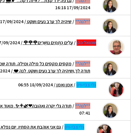
**לנה**
/
גם פה ירד קצת... לאיזה דקה... 🍂🌦 כי
17/09/2024 16:18
**לנה**
/
שיהיה לך ערב נעים ושקט
/ 17/09/2024 18:28
שמואל כהן
/
עָלִים כְּתֻמִּים נוֹשְׁרִים🌹🌹🌹
/ 17/09/2024 17:40
**לנה**
/
מקסים מקסים כל מילה ומילה. תודה שמו
תודה לך,ושיהיה לך ערב נעים ושקט. לנה ❤️
/ 17/09/2024 18:27
גלי צבי-ויס
/
אמן ואמן
/ 18/09/2024 06:55
**לנה**
/
תודה גלי יקרה ואהובה❤🌿⚘️✨️. מאוד אוה
07:41
גלי צבי-ויס
/
גם אני אוהבת את הסתיו. יום נפלא