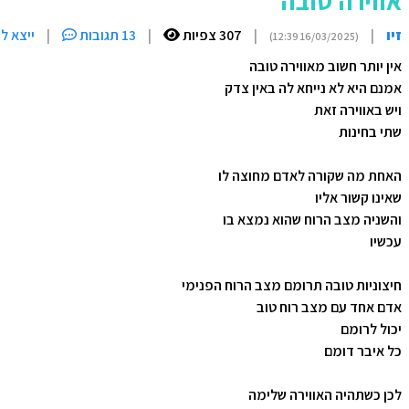
אווירה טובה
זיו
|
|
307 צפיות
|
13 תגובות
|
ייצא ל
(16/03/2025 12:39)
אין יותר חשוב מאווירה טובה
אמנם היא לא נייחא לה באין צדק
ויש באווירה זאת
שתי בחינות
האחת מה שקורה לאדם מחוצה לו
שאינו קשור אליו
והשניה מצב הרוח שהוא נמצא בו
עכשיו
חיצוניות טובה תרומם מצב הרוח הפנימי
אדם אחד עם מצב רוח טוב
יכול לרומם
כל איבר דומם
לכן כשתהיה האווירה שלימה