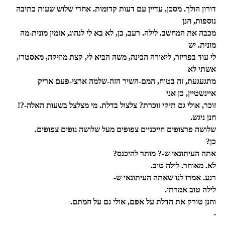
דורון הולך. מסכן, עדיין עם דעות קדומות. אחרי שלוש שעות כתיבה
נוספות, חנן
מכבה את המחשב. לילה. רעב, כן, לא בא לי לנהוג, אזמין מונית-מה
מונית. יש
לי עוד בפריזר, ליאורה הכינה, משה הביא לי, קצת מוזיקה, מאסטרו,
אשתי לא
מתגעגעת, זה בטוח, המם-השיר הזה-שלמה ארצי-פעם אריק
איינשטיין, כן אני
זוכר, אולי גם תיקי זוכרת? צלצול בדלת. מי מצלצל בשעות האלה-?!
חנן ניגש.
שלושה פרצופים חייכניים צפופים מעל שלושה גופים צפופים.
כן?
אתה העיתונאי ש-? מותר להיכנס?
לא. מאוחר. לילה טוב.
רגע. אמרו לנו שאתה העיתונאי ש-
לילה טוב אמרתי.
וחנן טורק את הדלת על אפם, אולי גם על חמתם.
-