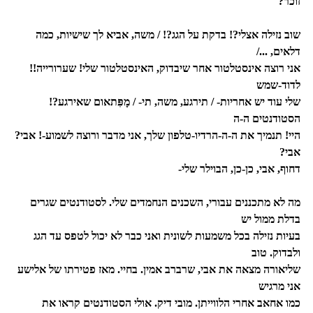
זוכר?
שוב נזילה אצלי?! בדקת על הגג?! / משה, אביא לך שישיות, כמה
דלאים, .../
אני רוצה אינסטלטור אחר שיבדוק, האינסטלטור שלי! שערורייה!!
לדוד-שמש
שלי עוד יש אחריות- / תירגע, משה, תי- / מָפִּתאום שאירגע?!
הסטודנטים ה-ה
היי! תנמיך את ה-ה-הרדיו-טלפון שלך, אני מדבר ורוצה לשמוע-! אבי?
אבי?
דחוף, אבי, כן-כן, הבוילר שלי-
מה לא מתכננים עבורי, השכנים הנחמדים שלי. לסטודנטים שגרים
בדלת ממול יש
בעיות נזילה בכל משמעות לשונית ואני כבר לא יכול לטפס עד הגג
ולבדוק. טוב
שליאורה מצאה את אבי, שרברב אמין. בחיי. מאז פטירתו של אלישע
אני מרגיש
כמו אחאב אחרי הלווייתן. מובי דיק. אולי הסטודנטים קראו את