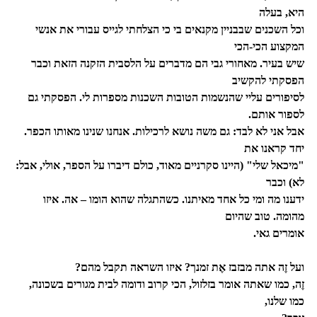
היא, בעלה
וכל השכנים שבבניין מקנאים בי כי הצלחתי לגייס עבורי את אנשי
המקצוע הכי-הכי
שיש בעיר. מאחורי גבי הם מדברים על הלסבית הזקנה הזאת וכבר
הפסקתי להקשיב
לסיפורים עליי שהנשמות הטובות השכנות מספרות לי. הפסקתי גם
לספור אותם.
אבל אני לא לבד: גם משה נושא לרכילות. אנחנו שנינו מאותו הכפר.
יחד קראנו את
"מיכאל שלי" (היינו סקרניים מאוד, כולם דיברו על הספר, אולי, אבל:
לא) וכבר
ידענו מה ומי כל אחד מאיתנו. כשהתגלה שהוא הומו – אה. איזו
מהומה. טוב שהיום
אומרים גאי.
ועל זֶה אתה מבזבז אֶת זמנך? איזו השראה תקבל מהם?
זֶה, כמו שאתה אומר בזלזול, הכי קרוב ודומה לבית מגורים בשכונה,
כמו שלנו,