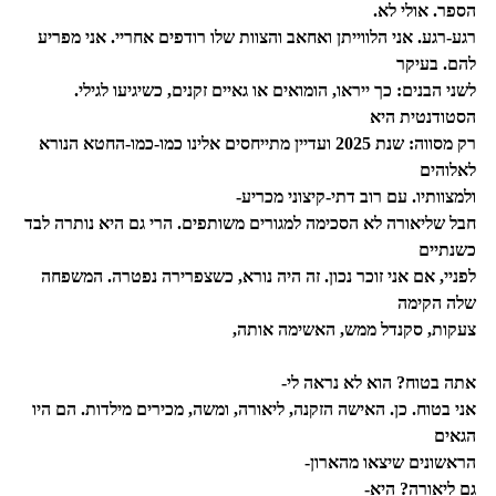
הספר. אולי לא.
רגע-רגע. אני הלווייתן ואחאב והצוות שלו רודפים אחריי. אני מפריע
להם. בעיקר
לשני הבנים: כך ייראו, הומואים או גאיים זקנים, כשיגיעו לגילי.
הסטודנטית היא
רק מסווה: שנת 2025 ועדיין מתייחסים אלינו כמו-כמו-החטא הנורא
לאלוהים
ולמצוותיו. עם רוב דתי-קיצוני מכריע-
חבל שליאורה לא הסכימה למגורים משותפים. הרי גם היא נותרה לבד
כשנתיים
לפניי, אם אני זוכר נכון. זה היה נורא, כשצפרירה נפטרה. המשפחה
שלה הקימה
צעקות, סקנדל ממש, האשימה אותה,
אתה בטוח? הוא לא נראה לי-
אני בטוח. כן. האישה הזקנה, ליאורה, ומשה, מכירים מילדות. הם היו
הגאים
הראשונים שיצאו מהארון-
גם ליאורה? היא-