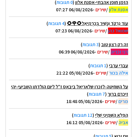
הזמן חופן אהבתי-אסנת אלון
(
0 תגובות
)
אסנת אלון
/
שירים
-06/08/2026 07:27
עוֹד נִרְקֹד וְנָשִׁיר בְּכַרְמִיאֵל🌻🌹🌻
(
4 תגובות
)
שמואל כהן
/
שירים
-06/08/2026 07:23
זה רק רצון טוב
(
3 תגובות
)
דני זכריה
/
שירים
-06/08/2026 06:39
עברי ערבי
(
1 תגובות
)
אילה בכור
/
שירים
-05/08/2026 21:22
על השחיטה-לזכרו שלאריאל ביבאס ז"ל ליום הולדתו השביעי-יהי
זיכרם ברוך
(
7 תגובות
)
מרים
/
שירים
-05/08/2026 18:48
הַפֶּלֶא הַשְּׁמִינִי שֶׁלִּי
(
12 תגובות
)
אביה
/
שירים
-05/08/2026 16:12
יום יבוא
(
5 תגובות
)