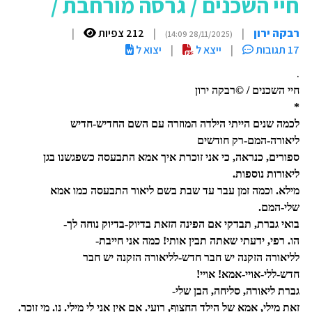
חיי השכנים / גרסה מורחבת /
רבקה ירון
|
|
212 צפיות
|
(28/11/2025 14:09)
17 תגובות
|
ייצא ל
|
יצוא ל
.
חיי השכנים / ©רבקה ירון
*
לכמה שנים הייתי הילדה המוזרה עם השם החדיש-חדיש
ליאורה-המם-רק חודשים
ספורים, כנראה, כי אני זוכרת איך אמא התבעסה כשפגשנו בגן
ליאורות נוספות.
מילא. וכמה זמן עבר עד שבת בשם ליאור התבעסה כמו אמא
שלי-המם.
בואי גברת, תבדקי אם הפינה הזאת בדיוק-בדיוק נוחה לך-
הו. רפי, ידעתי שאתה תבין אותי! כמה אני חייבת-
לליאורה הזקנה יש חבר חדש-לליאורה הזקנה יש חבר
חדש-ללי-אויי-אמא! אויי!
גברת ליאורה, סליחה, הבן שלי-
זאת מילי, אמא של הילד החצוף, רועי. אם אין אני לי מילי. נו. מי זוכר.