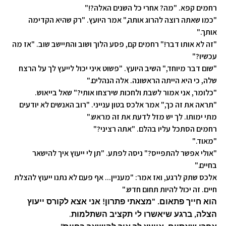
רחמים קפא. "מה? אחרי כל השנים האלה?!"
"כמו שאתה רוצה להרוג אותה," אמר היועץ. "רק שהיא הקדימה
אותך."
"זה לא אותו דבר!" רחמים קם, פסע הלוך ושוב והתיישב שוב. "אז מה
עכשיו?"
"שום דבר מיוחד," השיב היועץ. "פשוט איני יכול לייעץ לך על הרצח
שלה, כי היא הייתה הראשונה. אלה הנהלים."
"כלומר, אני אמור לשבת ולחכות שירצחו אותי?" שאל בייאוש.
"תראה את זה כך," אמר אלכס בטון ענייני. "רוב האנשים לא יודעים
מתי ימותו. לך יש מזל לדעת את זה מראש."
רחמים הסתכל עליו בהלם. "אתה רציני?"
"מאוד."
"אולי אפשר להתפייס?" ניסה לפתע. "תן לי ייעוץ איך להישאר
בחיים."
אלכס שתק לרגע, ואז אמר: "מעניין... אף פעם לא נתנו ייעוץ להצלת
חיים. זה יכול להיות תחום חדש."
הוא חייך פתאום. "מצאתי פתרון! אני אצא לקורס ייעוץ
.
הצלה, ברגע שיאשרו לי תקציב השתלמות