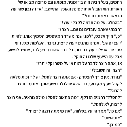
רחמים, בעל הבית היה בו־זמנית מופתע וגם מרוצה מבואו של
האורח. הוא הוביל אותו לפינת האוכל והתיישב. "אז זה נכון שהייעוץ
הראשון באמת בחינם?"
"בהחלט. על מה תרצה לקבל ייעוץ?"
"הבנתי שאתם עובדים גם עם... רצח?"
"כן," חייך אלכס, "לפני שנה משרד המשפטים הסמיך אותנו להיות
'יועצי פשע'
.
אנחנו נותנים ייעוץ לרצח, גניבה, העלמות מס, זיוף
סקרים, ואפילו ייעוץ בחירות. כל דבר שאם תבצע לבד, ייחשב לפשע,
אבל עם הייעוץ שלנו זה חוקי".
אז, אתה רוצה לדבר על רצח או על משהו קל יותר?"
"רצח. זה חשוב לי."
"נהדר. אין צורך להצטדק - אם אתה רוצה לחסל, יש לך זכות מלאה
לקבל ייעוץ מקצועי, כדי שלא יוכלו להרשיע אותך. את מי תרצה
להרוג?"
"לחסל?" רחמים הזדקף. "מה פתאום לחסל? מילה נוראית. אני רוצה
לרצוח,
לא לחסל."
"אם כך," אמר היועץ בשלווה, "את מי אתה רוצה לרצוח?"
"את אשתי."
"כמובן."