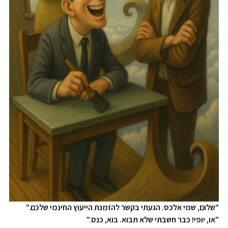
"שלום, שמי אלכס. הגעתי בקשר להזמנת הייעוץ החינמי שלכם."
"או, יופי! כבר חשבתי שלא תבוא. בוא, כנס."