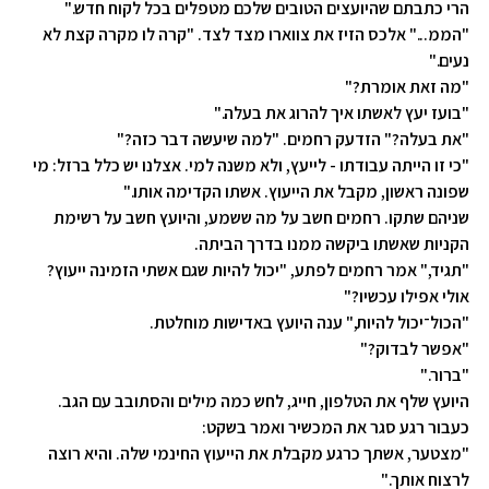
הרי כתבתם שהיועצים הטובים שלכם מטפלים בכל לקוח חדש."
"הממ..." אלכס הזיז את צווארו מצד לצד. "קרה לו מקרה קצת לא
נעים."
"מה זאת אומרת?"
"בועז יעץ לאשתו איך להרוג את בעלה."
"את בעלה?" הזדעק רחמים. "למה שיעשה דבר כזה?"
"כי זו הייתה עבודתו - לייעץ, ולא משנה למי. אצלנו יש כלל ברזל: מי
שפונה ראשון, מקבל את הייעוץ. אשתו הקדימה אותו."
שניהם שתקו. רחמים חשב על מה ששמע, והיועץ חשב על רשימת
הקניות שאשתו ביקשה ממנו בדרך הביתה.
"תגיד," אמר רחמים לפתע, "יכול להיות שגם אשתי הזמינה ייעוץ?
אולי אפילו עכשיו?"
"הכול־יכול להיות," ענה היועץ באדישות מוחלטת.
"אפשר לבדוק?"
"ברור."
היועץ שלף את הטלפון, חייג, לחש כמה מילים והסתובב עם הגב.
כעבור רגע סגר את המכשיר ואמר בשקט:
"מצטער, אשתך כרגע מקבלת את הייעוץ החינמי שלה. והיא רוצה
לרצוח אותך."