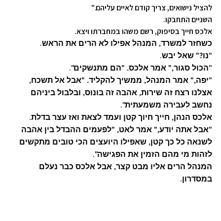
להציל נישואים, צריך קודם לאיים עליהם."
השניים התחבקו.
אלכס חייך בסיפוק, רשם משהו במחברתו ויצא.
.
כשחזר למשרד, המנהל אפילו לא הרים את הראש
.
"
נו?" שאל יבש
."
"
הכול סגור," אמר אלכס. "הם מתנשקים
"
יפה," אמר המנהל, ממשיך להקליד. "אבל אל תשכח,
אצלנו רצח זה שירות, אהבה זה בונוס, ובלבול ביניהם
."
נחשב לעבירה משמעתית
.
אלכס הנהן, חייך חיוך קטן ועמד לצאת ואז עצר בדלת
"
אבל אתה יודע," אמר לאט, "לפעמים ההבדל בין אהבה
לשנאה כל כך קטן, שאפילו היועצים הכי טובים מתקשים
."
לזהות מי מהם הזמין את הפגישה
המנהל הרים אליו מבט קצר, אבל אלכס כבר נעלם
.
במסדרון