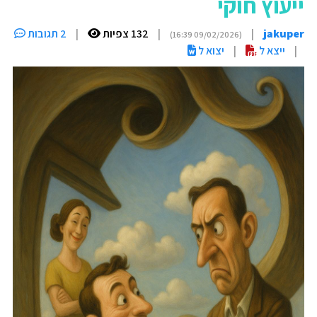
ייעוץ חוקי
jakuper
|
|
132 צפיות
|
2 תגובות
(09/02/2026 16:39)
|
ייצא ל
|
יצוא ל