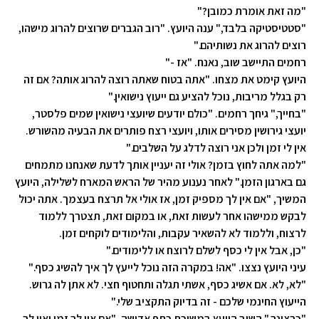
"מה זאת אומרת
כמובן?"
"סטטיסטיקה בלבד," ענה היועץ. "רוב הגברים שרוצים להרוג מישהו,
רוצים להרוג את נשותיהם."
רחמים התיישב שוב, נאנח. "אז -"
היועץ קימט את מצחו. "אתה בטוח שאתה רוצה להרוג אותה? אם זה
רק בגלל מריבות, נוכל להציע גם ייעוץ נישואין."
"בחייך," גיחך רחמים. "כולם יודעים שיועצי נישואין שמים פלסטר,
יועצי גירושין מסירים אותו, ויועצי רצח פותרים את הבעיה מהשורש.
אין לי זמן ולכן אני רוצה לדלג על השלבים."
"למה אתה לחוץ בזמן? אולי זה יעניין אותך לדעת שאנחנו מתמחים
גם בארגון הזמן." לאחר נענוע מהיר של הראש המארח לשלילה, היועץ
המשיך, "אם אין לך מספיק זמן, אז אולי אל תרצח בעצמך. אתה יכול
לבקש ממישהו אחר לעשות זאת, או במקום זאת, תצטרך ללמוד
לרצוח, וללמוד לא להשאיר עקבות, והלימודים לוקחים זמן.
"כן, אבל אין לי כסף לשלם לרוצח או ללימודים."
עיני היועץ נצצו. "אה! במקרה הזה נוכל לייעץ לך איך להשיג כסף."
"לא, לא. אם אשיג כסף, אשתי תגלה ותחטוף חצי. לא אתן לה גרוש.
הייעוץ החינמי שלכם - זה בדיוק התקציב שלי."
"כרצונך," השיב היועץ במשיכת כתף אדישה. "אם אין לך זמן ואין לך