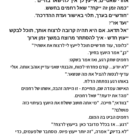
."
אחרי שאסיים, אייעץ לך איך להישאר בחיים
.
"
כמה זמן זה ייקח?" שאל רחמים בחשש
."
"
חודשיים בערך, תלוי באישור ועדת ההדרכה
?"
"
ועד אז
"
אל תדאג. אם היא תהיה קרובה לרצוח אותך, תוכל לבקש
ייעוץ חדש - איך להסתתר מרוצח במשך זמן ארוך
"כלומר, עוד חודשיים תוכל לייעץ לי לרצוח את אשתי?"
"כן," אמר היועץ בחיוך.
רחמים שתק רגע, ואז אמר בשקט:
"לא יודע... קודם פחדתי למות, והבנתי שאני עדיין אוהב אותה. אולי
עדיף לנסות להציל את מה שנשאר."
באותו רגע נפתחה הדלת.
האישה עמדה שם, מחייכת - זו הייתה זהבה, אשתו של רחמים
"מה? את ידעת?" שאל רחמים.
"בוודאי," חייכה. "מי אתה חושב ששלח את היועץ בעיתוי כזה
מושלם?"
רחמים הביט בה המום.
"רגע... אז בכלל מדובר כאן בייעוץ לרצח?"
"לא בדיוק," אמרה, "זה יותר ייעוץ פיוס. מסתבר שלפעמים, כדי