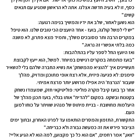
כסף, זו לא בעיה חדשה אצלנו. אתה לא הראשון שמגיע עם תנאים
קשים."
הוא נשען לאחור, שלב את ידיו והמשיך בנימה רגועה:
"יש לי למשל קולגה, בועז - אחד היועצים הכי טובים שלנו. הוא טיפל
במקרים הרבה ותר מסובכים משלך, ותמיד מצא פתרון, לא משנה
כמה בלתי אפשרי זה נראה."
ואז היועץ החל לספר עליו בהתלהבות:
"בועז מתמחה במקרים רגישים במיוחד. למשל, הוא ייעץ לקבוצת
תעשיינים איך 'להוציא מהמשחק' את נשיא החברה שלהם בלי להשאיר
סימנים: לא פגיעה פיזית, אלא רצח אופי מתוכנן ומדויק, מהלך
שעבור 'הנרצח' היה אפילו מרושע יותר מרצח אמיתי.
אחר כך בועז קיבל מקרה פוליטי: פוליטיקאי חזק, שמעמדו נשחק
בקטנות ובשקט. במקום "להדיח" אותו בגלוי, בועז תכנן מהלך של
היעלמות מחושבת - בניית מיתוס של מנהיג שוויתר על כוחו למען
העם.
התקשורת, התזמון והמסרים הותאמו עד לפרט האחרון, ובתוך ימים
הציבור פירש את זה כמעשה גבורה ולא כבריחה."
"וואו," אמר רחמים, "אם הוא כל כך מקצוען, למה הוא לא הגיע אליי?