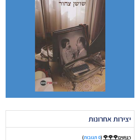
יצירות אחרונות
רִגּוּשִׁים🌹🌹🌹
(
0 תגובות
)