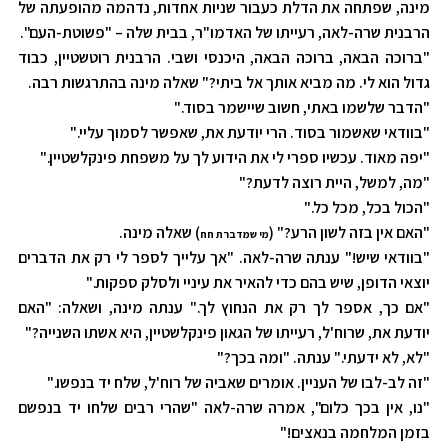
מינה, שפתחה את הדלת כעבור שניות אחדות, נדהמה מהופעתה של
הרבנית שרה-לאה, רעייתו של האדמו"ר, בבית שלה – "פשוטת-העם".
"ברוכה הבאה, ברוכה הבאה, היכנסי ושבי. הרבנית רוטשטיין, כבוד
גדול הוא לי. מה מביא אותך אל ביתי?" שאלה מינה בהתרגשות רבה.
"הדבר שלשמו באתי, חשוב שיישמר בסוד."
"בוודאי שאשמור בסוד. הרי יודעת את, שאפשר לסמוך עליי."
"יפה מאוד. עכשיו ספרי לי את הידוע לך על משפחת פינקלשטיין."
"מה, למשל, היית רוצה לדעת?"
"הכול בכל, מכל כל."
"האם אין בזה לשון הרע?" (
) שאלה מינה.
מי שמדברת חח
"בוודאי שיש!" ענתה שרה-לאה. "אך עלייך לספר לי רק את הדברים
יוצאי הדופן, שיש בהם כדי להאיר את עיניי ולסלק ספקות."
"אם כך, אספר לך רק את הנחוץ לך." ענתה מינה, ושאלה: "האם
יודעת את, שרוח'ל, רעייתו של הגאון פינקלשטיין, היא אשתו השנייה?"
"לא, לא ידעתי." ענתה. "ומה בכך?"
"זה לב-לבו של העניין. אומרים שאביה של רוח'ל, שלח יד בנפשו."
"נו, אין בכך כלום", אמרה שרה-לאה "שהרי רבים שלחו יד בנפשם
בזמן המלחמה בנאצים!"