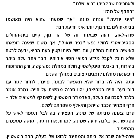
ולאחריהם שב לביתו בריא ושלם."
"התקף של מה?"
"איני יודעת." ענתה מינה. "אך שמעתי שהוא היה מאושפז
בבית-חולים בהר נוף, יותר איני יודעת דבר."
שרה-לאה, ידעה שבאזור זה של הר נוף, קיים בית-החולים
הפסיכיאטרי לחולי נפש
"כפר שאול"
, אך משום שאינה רופאתו
האישית בתחום מחלתו, וגם בשל היותו קטין בעת ההיא, ידעה לבטח
שלא תוכל לקבל מידע רפואי חסוי אודותיו. דבר אחד עלה ביתר
בהירות, דוב-בער פינקלשטיין, חולה במחלת נפש קשה, ורק התרופות
דיכאו את מחלתו לזמנים קצובים במהלך השנים.
עתה, היה לה ברור שלא תאפשר לבתה, פייגה, לחזור לגור עם
דוב-בער. חיים במחיצתו, יהוו סכנה ממשית על חייה. גמרה אומר
בלבה לסכם עם בעלה, האדמו"ר רוטשטיין, לשים קץ לנישואים אלה –
חרף המחיר הכבד שייתכן ותיאלץ משפחתם לשלם.
טרם צאתה מביתה של מינה, הפצירה בה לבל תספר לאיש על
הפגישה. אך בלבה ידעה שמינה, למרות אזהרותיה, תעשה מטעמים
מהסיפור.
שרה-לאה שבה אל ביתה והמתינה לבואו של בעלה, הרב רוטשטיין.