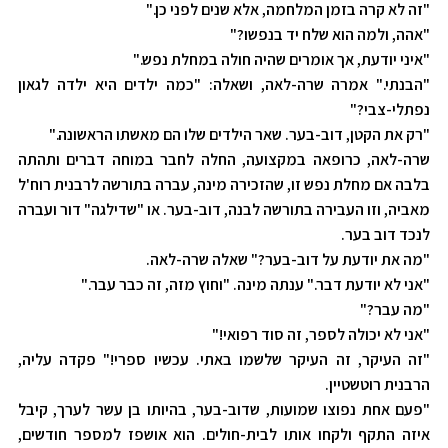
"זה לא קרה בזמן המלחמה, אלא שנים לפני כן."
"אהה, ולמה הוא שלח יד בנפשו?"
"איני יודעת, אך אומרים שהיה חולה במחלת נפש."
"הבנתי." אמרה שרה-לאה, ושאלה: "כמה ילדים היא ילדה לגאון
נפתלי-צבי?"
"רק את הקטן, דוב-בער. שאר הילדים שלו הם מאשתו הראשונה."
שרה-לאה, כרופאה במקצועה, החלה לחבר במוחה דברים ותהתה
בלבה אם מחלת נפש זו, שהזכירה מינה, עברה בתורשה לרבנית רוח'ל
מאביה, וזו העבירה בתורשה לבנה, דוב-בער. או "שדילגה" דור ועברה
לנכד דוב בער.
"מה את יודעת על דוב-בער?" שאלה שרה-לאה.
"אני לא יודעת דבר." ענתה מינה. "וחוץ מזה, זה כבר עבר."
"מה עבר?"
"אני לא יכולה לספר, זה סוד רפואי!"
"זה העיקר, זה העיקר שלשמו באתי. עכשיו ספרי!" פקדה עליה,
הרבנית רוטשטיין.
"פעם אחת נפוצו שמועות, שדוב-בער, בהיותו בן עשר לערך, קיבל
איזה התקף ולקחו אותו לבית-חולים. הוא אושפז למספר חודשים,