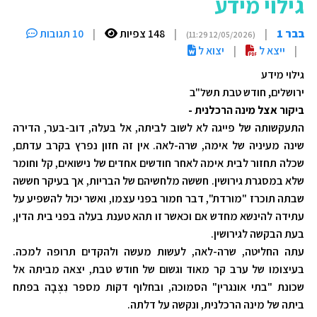
גילוי מידע
בבר 1
|
|
148 צפיות
|
10 תגובות
(12/05/2026 11:29)
|
ייצא ל
|
יצוא ל
גילוי מידע
ירושלים, חודש טבת תשל"ב
ביקור אצל מינה הרכלנית -
התעקשותה של פייגה לא לשוב לביתה, אל בעלה, דוב-בער, הדירה
שינה מעיניה של אימה, שרה-לאה. אין זה חזון נפרץ בקרב עדתם,
שכלה תחזור לבית אימה לאחר חודשים אחדים של נישואים, קל וחומר
שלא במסגרת גירושין. חששה מלחשיהם של הבריות, אך בעיקר חששה
שבתה תוכרז "מורדת", דבר חמור בפני עצמו, ואשר יכול להשפיע על
עתידה להינשא מחדש אם וכאשר זו תהא טענת בעלה בפני בית הדין,
בעת הבקשה לגירושין.
עתה החליטה, שרה-לאה, לעשות מעשה ולהקדים תרופה למכה.
בעיצומו של ערב קר מאוד וגשום של חודש טבת, יצאה מביתה אל
שכונת "בתי אונגרין" הסמוכה, ובחלוף דקות מספר נִצְּבָה בפתח
ביתה של מינה הרכלנית, ונקשה על דלתה.