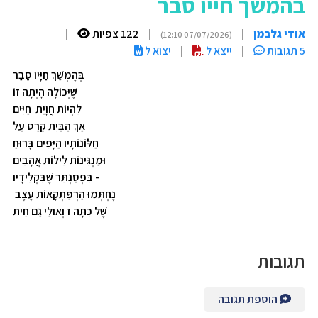
בהמשך חייו סבר
אודי גלבמן
|
|
122 צפיות
|
(07/07/2026 12:10)
5 תגובות
|
ייצא ל
|
יצוא ל
בְּהֶמְשֵׁךְ חַיָּיו סָבַר
שֶׁיְּכוֹלָה הָיְתָה זוֹ
לִהְיוֹת חֲוָיַת חַיִּים
אַךְ הַבַּיִת קָרַס עַל
חַלּוֹנוֹתָיו הַיָּפִים בָּרוּחַ
וּמַנְגִּינוֹת לֵילוֹת אֲהָבִים
בִּפְסַנְתֵּר שֶׁבִּקְלִידָיו -
נֶחְתְּמוּ הַרְפַּתְקָאוֹת עֶצֶב
שֶׁל כִּתָּה ז וְאוּלַי גַּם חֵית
תגובות
הוספת תגובה