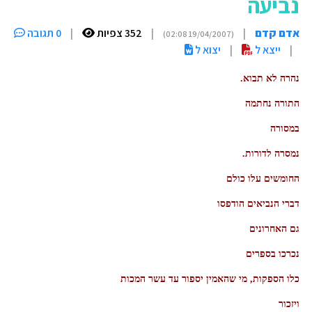
נביעה
אדם קדם
|
|
352 צפיות
|
0 תגובה
(19/04/2007 02:08)
|
ייצא ל
|
יצוא ל
נהרה לא תבוא.
התורה נחתמה
במסורה
נמסרה לדורות.
החומשים עלו כולם
דברי הנביאים הודפסו
גם האחרונים
נכרכו בספרים
כלו הספקות, מי שהאמין יספור עד עשר המכות
ויזכור