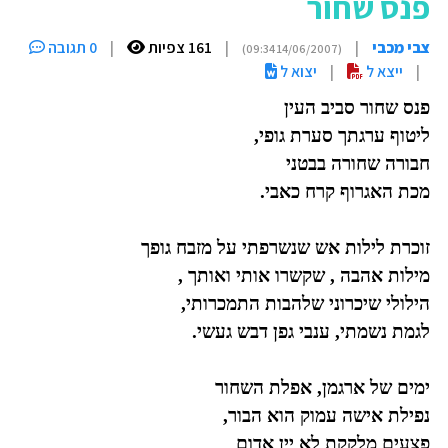
פנס שחור
צבי מכבי
|
|
161 צפיות
|
0 תגובה
(14/06/2007 09:34)
|
ייצא ל
|
יצוא ל
פנס שחור סביב העין
ליטוף ערגתך סערת גופי,
חבורה שחורה בבטני
מכת האגרוף קרח כאבי.
זוכרת לילות אש שנשרפתי על מזבח גופך
מילות אהבה , שקשרו אותי ואותך ,
הילולי שיכרוני שלהבות התמכרותי,
לגמת נשמתי, ענבי גפן דבש געשי.
ימים של ארגמן, אפלת השחור
נפילת אישה עמוק הוא הבור,
פצעים מלקקת לא יין אדום