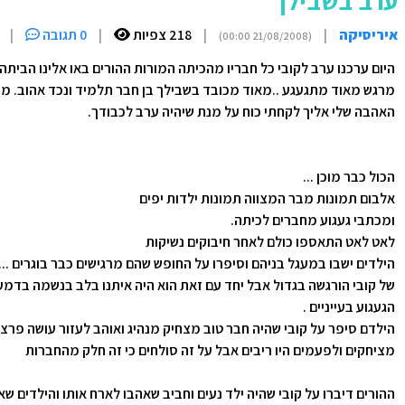
ערב בשבילך
איריסיקה
|
|
218 צפיות
|
0 תגובה
|
(21/08/2008 00:00)
היום ערכנו ערב לקובי כל חבריו מהכיתה המורות ההורים באו אלינו הביתה 
מרגש מאוד מתגעגע ..מאוד מכובד בשבילך בן חבר תלמיד ונכד אהוב. מכ
האהבה שלי אליך לקחתי כוח על מנת שיהיה ערב לכבודך.
הכול כבר מוכן ...
אלבום תמונות מבר המצווה תמונות ילדות יפים
ומכתבי געגוע מחברים לכיתה.
לאט לאט התאספו כולם לאחר חיבוקים נשיקות
הילדים ישבו במעגל בניהם וסיפרו על החופש שהם מרגישים כבר בוגרים ...
של קובי הורגשה בגדול אבל יחד עם זאת הוא היה איתנו בלב בנשמה בדמ
הגעגוע בעייניים .
הילדם סיפר על קובי שהיה חבר טוב מצחיק מנהיג ואוהב לעזור עושה פרצו
מציחקים ולפעמים היו ריבים אבל על זה סולחים כי זה חלק מהחברות
ההורים דיברו על קובי שהיה ילד נעים וחביב שאהבו לארח אותו והילדים שא