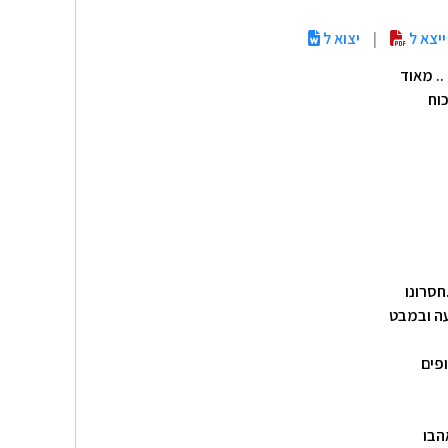
ייצא ל
|
יצוא ל
.. מאוד
וח
חסרונו
עה ובמבט
פים
הבו