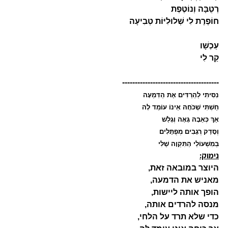
רְטֻבָּה וְנוֹטֶפֶת
חוֹפֶרֶת לִי שְׁלוּלִיּוֹת טְבִיעָה
עַכְשָׁו
קַר לִי
--------------------------------------
נִסִּיתִי לְהַרְדִּים אֶת הַדִּמְעָה
חַשְׁתִּי שֶׁכֹּחָהּ אֵינוֹ עוֹמֵד לָה
אַךְ כְּאֵבָהּ גָּאָה וְגָלַשׁ
וְסָדַק רְגָבִים מְפֻתָּלִים
בְּמִשְׁעוֹלֵי הַתִּקְוָה שֶׁלִּי
נימוק:
היוצר במובאה זאת,
מאניש את הדמעה,
הופך אותה ליישות,
מנסה להרדים אותה,
כדי שלא תרד על הלחי,