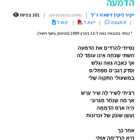
הדמעה
יקיר (יקי) דסא© ז״ל
|
|
301 צפיות
(08/03/2009 00:00)
|
0 תגובה
|
ייצא ל
|
יצוא ל
* נבחר במובאה באה ל-13 במרץ 2009 (הנימוק בסוף השיר).
נִסִּיתִי לְהַרְדִּים אֶת הַדִּמְעָה
חַשְׁתִּי שֶׁכֹּחָהּ אֵינוֹ עוֹמֵד לָה
אַךְ כְּאֵבָהּ גָּאָה וְגָלַשׁ
וְסָדַק רְגָבִים מְפֻתָּלִים
בְּמִשְׁעוֹלֵי הַתִּקְוָה שֶׁלִּי
רָצִיתִי לָשִׁיר לָה שִׁיר עֶרֶשׂ
אַךְ מַה שֶׁנִּחָר מִגְּרוֹנִי
הָיָה אֶרֶס הַדְּמָמָה
וְעָשָׁן שׁוֹנֵק שֶׁל זִכְרוֹנוֹת
אַחַר כָּךְ
הִיא הִרְדִּימָה אוֹתִי