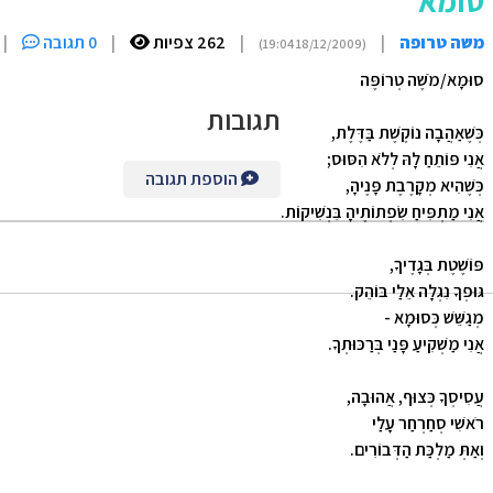
סומא
משה טרופה
|
|
262 צפיות
|
0 תגובה
|
(18/12/2009 19:04)
סוּמָא/מֹשֶׁה טְרוֹפֶּה
תגובות
כְּשֶׁאַהֲבָה נוֹקֶשֶׁת בַּדֶּלֶת,
אֲנִי פּוֹתֵחַ לָהּ לְלֹא הִסּוּס;
הוספת תגובה
כְּשֶׁהִיא מְקָרֶבֶת פָּנֶיהָ,
אֲנִי מַתְפִּיחַ שִׂפְתוֹתֶיהָ בִּנְשִׁיקוֹת.
פּוֹשֶׁטֶת בְּגָדֶיךָ,
גּוּפְךָ נִגְלָה אֵלַי בּוֹהֵק.
מְגַשֵּׁשׁ כְּסוּמָא -
אֲנִי מַשְׁקִיעַ פָּנַי בְּרַכּוּתְךָ.
עֲסִיסְךָ כְּצוּף, אֲהוּבָה,
רֹאשִׁי סְחַרְחַר עָלַי
וְאַתְּ מַלְכַּת הַדְּבוֹרִים.