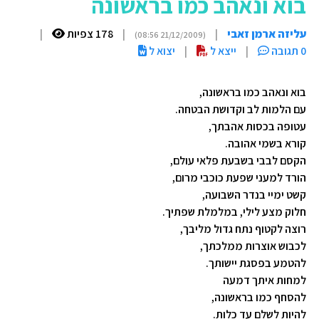
בוא ונאהב כמו בראשונה
עליזה ארמן זאבי
|
|
178 צפיות
|
(21/12/2009 08:56)
0 תגובה
|
ייצא ל
|
יצוא ל
בוא ונאהב כמו בראשונה,
עם הלמות לב וקדושת הבטחה.
עטופה בכסות אהבתך,
קורא בשמי אהובה.
הקסם לבבי בשבעת פלאי עולם,
הורד למעני שפעת כוכבי מרום,
קשט ימיי בנדר השבועה,
חלוק מצע לילי, במלמלת שפתיך.
רוצה לקטוף נתח גדול מליבך,
לכבוש אוצרות ממלכתך,
להטמע בפסגת יישותך.
למחות איתך דמעה
להסחף כמו בראשונה,
להיות לשלם עד כלות.