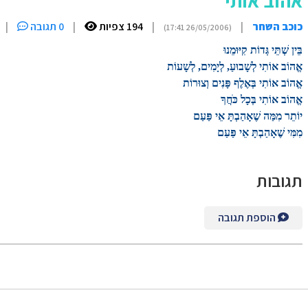
אהוב אותי
כוכב השחר
|
|
194 צפיות
|
0 תגובה
|
(26/05/2006 17:41)
בֵּין שְׁתֵּי גְּדוֹת קִיּוּמֵנוּ
אֱהוֹב אוֹתִי לְשָׁבוּעַ, לְיָמִים, לְשָׁעוֹת
אֱהוֹב אוֹתִי בְּאֶלֶף פָּנִים וְצוּרוֹת
אֱהוֹב אוֹתִי בְּכָל כֹּחֲךָ
יוֹתֵר מִמַּה שֶׁאָהַבְתָּ אֵי פַּעַם
מִמִּי שֶׁאָהַבְתָּ אֵי פַּעַם
תגובות
הוספת תגובה