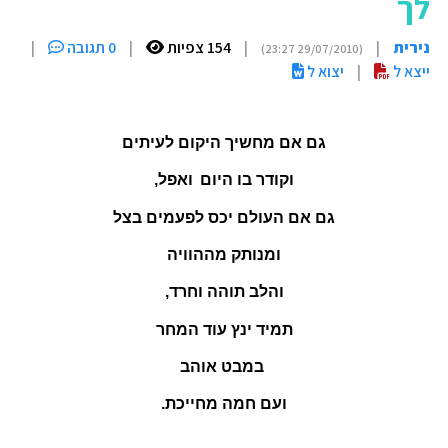
לך
נירית
|
|
154 צפיות
|
0 תגובה
|
(29/07/2010 23:27)
ייצא ל
|
יצוא ל
גם אם מחשיך היקום לעיתים
וקודר בו היום
ואפל,
גם אם העולם יכס לפעמים בצל
ומנותק מההוויה
והלב תוהה וחרד,
תמיד ינץ עוד המחר
במבט אוהב
ועם חמה מחייכת.