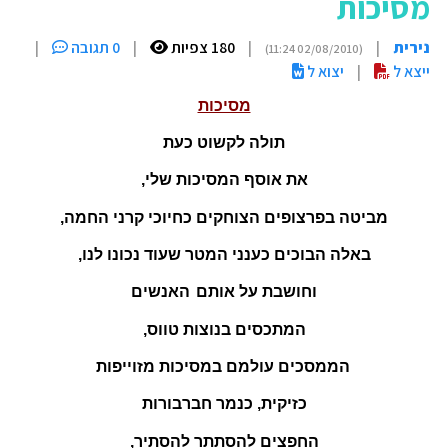
מסיכות
נירית
|
|
180 צפיות
|
0 תגובה
|
(02/08/2010 11:24)
ייצא ל
|
יצוא ל
מסיכות
תולה לקשוט כעת
את אוסף המסיכות שלי,
מביטה בפרצופים הצוחקים כחיוכי קרני החמה,
באלה הבוכים כענני המטר שעוד נכונו לנו,
וחושבת על אותם
האנשים
המתכסים בנוצות טווס,
הממסכים עולמם במסיכות מזוייפות
כזיקית, כנמר חברבורות
החפצים להסתתר להסתיר,