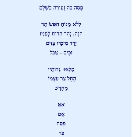
פִּסָּה כֹּה זְעִירָה
בַּשָּׁלֵם
לְלֹא מָנוֹחַ חִפֵּשׂ תָר
הִנֵּה, נְהַר הָרוּחַ לְפָנָיו
יָרַד מֵימָיו עַזִים
זַכִּים - טָבַל
מַלְּאוּ גְּדוֹתָיו
הֵחֵל צָר עַצְמוֹ
מֵחָדָשׁ
אַט
אַט
פִּסָּה
כֹּה