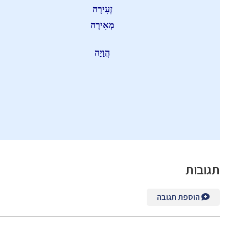
זְעִירָה
מְאִירָה
הֲוָיָה
ובות
הוספת תגובה