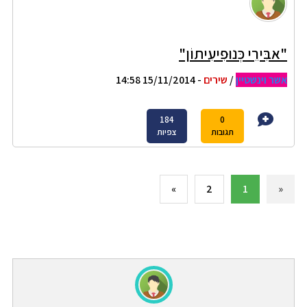
"אבִּירֵי כְּנוּפִיעִיתוֹן"
אשר וינשטיין
/
שירים
- 15/11/2014 14:58
184
0
תגובות
צפיות
»
2
1
«