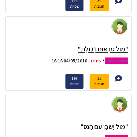
199
20
תגובות
צפיות
"מוּל סבָאוּת נִגזלֶת"
אשר וינשטיין
/
שירים
- 04/05/2016 16:16
193
15
תגובות
צפיות
"מוּל יַשבָן עִם הַנֵס"