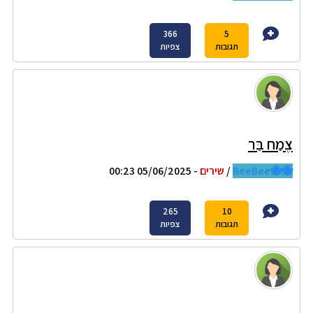
366
5
תגובות
צפיות
צֶמַח בַּר
🐝🐝BeeBee
/
שירים
- 05/06/2025 00:23
265
10
תגובות
צפיות