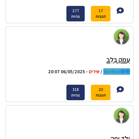
277
17
תגובות
צפיות
עָמֹק בַּלֵּב
🐝🐝BeeBee
/
שירים
- 06/05/2025 20:07
318
23
תגובות
צפיות
ילד יפה