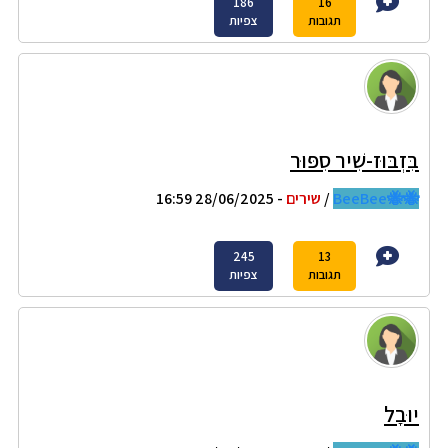
186
16
תגובות
צפיות
בִּזְבּוּז-שִׁיר סִפּוּר
🐝🐝BeeBee
/
שירים
- 28/06/2025 16:59
245
13
תגובות
צפיות
יוּבָל