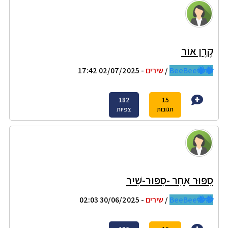
קֶרֶן אוֹר
🐝🐝BeeBee
/
שירים
- 02/07/2025 17:42
182
15
תגובות
צפיות
סִפּוּר אַחֵר -סִפּוּר-שִׁיר
🐝🐝BeeBee
/
שירים
- 30/06/2025 02:03