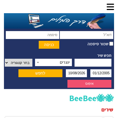
שמור סיסמה
חפש שיר
יוצרים
🐝🐝BeeBee
שירים