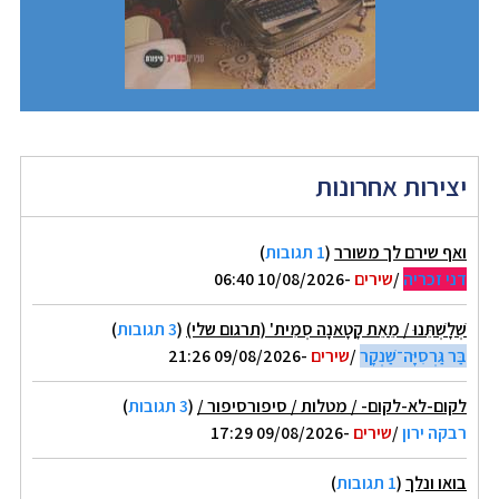
יצירות אחרונות
ואף שירם לך משורר
(
1 תגובות
)
דני זכריה
/
שירים
-10/08/2026 06:40
שְׁלָשְׁתֵּנוּ / מֵאֵת קָטָאנָה סְמִית' (תרגום שלי)
(
3 תגובות
)
בַּר גַּרְסִיָּה־שַׁנְקָר
/
שירים
-09/08/2026 21:26
לקום-לא-לקום- / מטלות / סיפורסיפור /
(
3 תגובות
)
רבקה ירון
/
שירים
-09/08/2026 17:29
בואו ונלך
(
1 תגובות
)