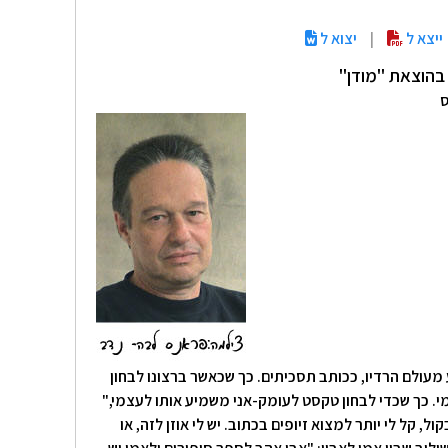
ייצא ל
|
יצוא ל
 בהוצאת "מודן"
ס
ציין כי לא משך זמן הכתיבה הוא החשוב ביותר, אלא היכולת לקרוא את מה שכתבת. וכדי שתהיה מסוגל לעשות זאת, אתה צריך להניח את כתב-היד לזמן מה, ולחזור אליו כעבור כמה חודשים. אז הפרספקטיבה שונה והסופר בעצמו יודע מה עליו לשנות, לפני שהוא שולח להוצאה לאור. יחד עם זאת, לעיתים אדם חסר כשרון ישקיע המון עבודה, זמן ומאמצים בכתיבה, אך התוצר שלו ישקף את חוסר כישרונו. לעומתו, מישהו ברוך-כישרונות, עשוי לשלוח משהו - גם אם מרושל -ועדיין ניתן יהיה להבחין באיזשהו ניצוץ בכתב-היד שהגיש. עשרות כותרים חדשים יוצאים לאור בעת האחרונה, את הסיבה לפרץ הכותבים הזה, תולה שמעון ריקלין בהמצאת המחשב והאינטרנט. "היום קל יותר להוציא טקסט שנראה כמו ספר," הוא מסביר. "פעם היה צריך להתגבר על המחסום הפיזי של הכתיבה. בנוסף, ניתן לומר, שיותר זול להוציא ספר מבעבר. בשל ההוצאות על החומרים עצמם (נייר, דפוס וכו'). כשהוצאת ספר ממוצע," הוא מציין, "עולה כ-30,000 ₪, אך עדיין להוציא ספר באמצעות הוצאה לאור, מומלץ הרבה יותר!" והוא גם מפרט ומסביר מדוע. "מבחינת הטקסט, סביר שבהוצאת ספרים יקבל הספר טיפול טוב יותר של עריכה. אבל גם אם ימצא הסופר עורך משובח, עדיין ככל שההוצאה גדולה יותר, כוחות ההפצה והשיווק שלה-טובים יותר. רוב ההוצאות משקיעות רבות בעריכה ובאסתטיקה של הספר, וכמובן גם ביחסי הציבור, שהם בסיס חשוב להצלחה של ספר. לסופר חשוב להגיע לכלל אזרחי ישראל וכך גם להוצאה, שלעתים לוקחת בחשבון-שהיא משקיעה בספר אחד רבות ואולי הוא לא יצליח. אך הצלחתו של ספר אחד, תכסה את ההוצאה של ספר אחר שיוצא בהוצאה. או לחילופין," הוא ממשיך ואומר, "ההוצאה מחליטה להשקיע בסופר מסוים לטווח ארוך. היא יודעת שהיא עשויה להפסיד בספר הראשון שלו, אך השני כבר יביא את ההצלחה." מכאן שאני תוהה יחד איתו, האם ניתן לחזות הצלחתו של ספר. האם אפשר לנחש שספר כלשהו יהפוך לרב מכר. והוא עונה חד משמעית שהוא לא יודע את נוסחת הקסם! "אין לי מושג, מה הופך ספר לספר מצליח. לעתים, אנחנו מתרגמים בהוצאתנו ספר שהוא 'שוס' לא נורמאלי בחו"ל. ופה בארץ אין לו הצלחה. קורה גם להיפך כמובן. "רודף העפיפונים" (הוצאת מטר) הוא דוגמה לזה, נראה לי, ההצלחה בארץ עלתה על כל המשוער." עתה אני מבקשת ממנו טיפים למעוניינים להוציא ספר, והוא מונה את הדברים הבאים: 1-לא לשלוח כתב-יד עם אותיות קטנות מדי. לפחות גודל 12, 13. רווח של אחד וחצי-זה טוב ונפלא. 2-לא לדרוש פגישה עם העורך. כדאי לסמוך על העורכים: "אנחנו מוציאים לאור ספרים. לא אנשים," אז אל תטרחו לבקש פגישה – לא תקבלו. 3-שמעון לא רוצה להישמע ציני, אך בכל זאת, היה ממליץ לתת את כתב-היד לעריכה לפני הגשתו להוצאה לאור. חשוב שמישהו מקצוען ייתן פידבק על הספר. כך יש סיכוי שכתב-היד יגיע במצב טוב יותר להוצאה. 4- "זה נשמע נורא," הוא אומר בצער "אבל אם למישהו יש קשרים זה עוזר. מישהו שמכיר את העורך ויאמר לו: 'תן שימת לב לכתב היד הזה, זה משהו שכדאי לקרוא'. במקרה כזה, אין ספק שנקרא אותו מהר יותר. תוך שבועיים אפילו-כי מישהו מבחוץ המליץ." 5-דבר נוסף, להניח את כתב-היד ולחזור אליו כעבור כמה חודשים. זה הכרחי וחשוב! לא למהר, ולא להיחפז, סבלנות! "כותבים רבים," הוא מסביר, "הם אנשים אגוצנטרים, וזה חלק ממה שמייחד אותם," וקל לו לומר זאת כי הוא עצמו אדם כותב. "קשה להם לראות את עצמם מבחוץ, בעיקר אם הם לא ממש מאושרים. גם אם קשה לך - חשוב שתהיה בך הקשבה, דו-סטריות – כי עבודה עם עורך זהו דיאלוג, וככל שהוא דו-סטרי יותר, המוצר המוגמר בשל יותר." 6-וזה מוביל לדבר האחרון שקשור לסבלנות ולאורך נשימה: "אם הדבר שבחרת לעשות הוא להיות סופר. עליך לדעת שיש צורך בנשימה ארוכה – ארוכה – ארוכה. ייקח זמן עד שתמצא את האנשים שיגלו את מה שיש בך." לשמעון ריקלין ככותב, יש כך נראה, נשימה מאוד ארוכה. גם הסיפורים שלו, נדחו על-ידי הוצאות רבות. וכאחד השולח מכתבי דחייה, אפשר שקל היה לו יותר לקבל דחיות מהוצאות. הוא לא לקח זאת אישית, ולא חשב שמה שכתב אינו איכותי - אלא שאינו מתאים להוצאה זו או אחרת. עד ששלושת הנובלות שלו הגיעו לידי אלי הירש-עורך הוצאת "חרגול", שהתחבר אליהם מאוד. הערותיו היו הערות בונות וחשובות, בעיני שמעון ריקלין. הייתה בו הקשבה, והוא מימש את רעיון הדו-סטריות. אין ספק, ששמעון ככותב הוא הרבה יותר קפדן, בשל היותו עורך וזה ניכר בהחלט בספרו הראשון: "תום הילדות", ספר שזכה לתשבחות המבקרים ואיש לא כינה אותו ספר ביכורים. אחרית דבר את הספר "תום הילדות", הגיש לי שמעון במתנה עם הקדשה, ביום בו ערכנו את הראיון הזה. את הספר "תום הילדות", קראתי באיטיות הכי רבה שאפשר. מטמיעה לתוכי, כל מילה, שלא אשכח. ואני בכלל לא ידעתי שהוא כזה. כזה סופר איכותי, כזה רגיש, כזה ייחודי. הרגשתי חובה לשתף אתכם בחוויה של ממש שעברתי בקריאת ספרו של שמעון ריקלין "תום הילדות". ולא שנתבקשתי, ובכל זאת. בתחילת הקריאה רשמתי לי ביטויים ומשפטים שהייתי רוצה לזכור, אלא שדי מהר נשאבתי פנימה והפסקתי. אך מה שהספקתי לרשום, דיו כדי להרשים. להעיד ששמעון ריקלין הוא סופר שבורא-שפה, נוגע בנקודות הכי רגישות שלנו כבני אדם ומותיר אותנו עם תחושה של "עוד". שיננתי ל