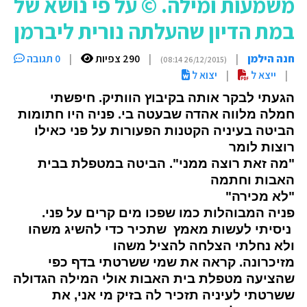
משמעות ומילה. © על פי נושא של
במת הדיון שהעלתה נורית ליברמן
חנה הילמן
|
|
290 צפיות
|
0 תגובה
(26/12/2015 08:14)
|
ייצא ל
|
יצוא ל
הגעתי לבקר אותה בקיבוץ הוותיק. חיפשתי
חמלה
מלווה אהדה
שבעטה בי. פניה היו חתומות
הביטה בעיניה הקטנות הפעורות על פני כאילו
רוצות לומר
"מה זאת רוצה ממני". הביטה במטפלת בבית
האבות וחתמה
"לא מכירה"
פניה המבוהלות כמו שפכו מים קרים על פני.
ניסיתי לעשות מאמץ שתכיר כדי להשיג משהו
ולא נחלתי הצלחה להציל משהו
מזיכרונה.
קראה את שמי ששרטתי בדף כפי
שהציעה מטפלת בית האבות אולי המילה הגדולה
ששרטתי לעיניה תזכיר לה בזיק מי אני, את