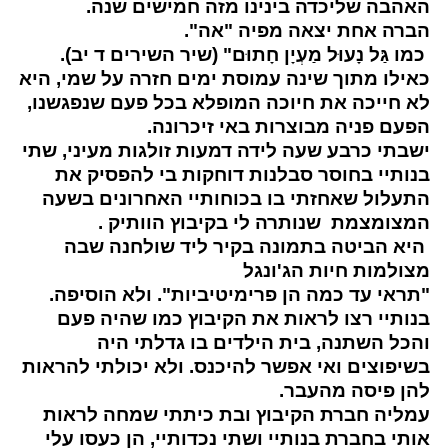
האהבה שליכדה בינינו מזה חמישים שנה.
הברה אחת יצאה מפיה "אה".
כמו גַּל נָעוּל מַעְיָן חָתוּם" (שיר השירים ד יב).
כאילו מתוך שינה עמוסת ימים חזרה על שמי, היא
לא חייכה את חיוכה המופלא בכל פעם שנפגשנו,
הפעם פניה
מבוצרות באי זיכרונה.
ישבתי כרבע שעה לידה דמעות זולגות מעיני, שתי
בנותיי בחוסר סבלנות דוחקות בי להפסיק את
התעלול שאחזתי בו בכוחותיי האחרונים בשעה
המצומצמת שנותרה לי בקיבוץ הוותיק .
היא הביטה בתמונה בקיר ליד שולחנה שבה
מצולמות חיות הג'ונגל
"תראי עד כמה הן פרימיטיביות". ולא הוסיפה.
בנותיי רצו לראות את הקיבוץ כמו שהיה פעם
והכל השתנה, בית הילדים בו גדלתי היה
בשיפוצים ואי אפשר להיכנס. ולא יכולתי להראות
להן פיסה מהעבר.
עמליה חברת הקיבוץ ובת כיתתי שמחה לראות
אותי בחברת בנותיי ושתי נכדותיי, הן כעסו עלי