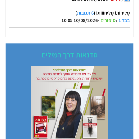
סְּלִיחוֹת! סְְּלִיחוֹוֹוֹת!
(
6 תגובות
)
בבר 1
/
סיפורים
-10/08/2026 10:05
סדנאות דרך המילים