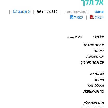
אל תלך
liana
|
|
310 צפיות
|
0 תגובה
|
(30/12/2005 13:11)
ייצא ל
|
יצוא ל
אל תלך
liana
מאת
את זה אהבתי
במיוחד
אני מצביעה
על אחד משיריך
גם את זה
ואת זה
ובכלל, הכל
בך אני אוהבת
מתרפקת עליך