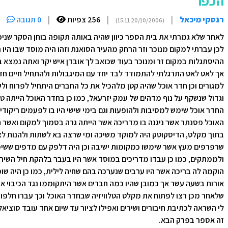
הכפר
רנסקי מיכאל
|
|
256 צפיות
|
0 תגובה
(20/10/2006 15:11)
לאחר שלא גמרתי את בית הספר כיוון שהיה באותה תקופה בוחן הסקר שניכשל
לכן עברתי למקום מנוכר וזר הרחק מהעיר הסואנת וזהו היה מוסד שבו היו
ההיסתגלות במקום זר ומנוכר בעוד שכואב לך אובדן איש יקר ואתה נמצא ב
אך לאט לאט התרגלתי להתמודד לבד יחד עם המיגבולות ולהתחיל חיים חדשי
למגורים וכן חדר אוכל שהיה קטן מלהכיל את כל החברים היתחיל לפרוח ולש
וגדול שנשקף על נוף מדהים של עמק יזרעאל, כמו כן בחדר האוכל הייתה טל
החדר אוכל שימש למסיבות ולהופעות וגם בימי שישי היו בו לפעמים ריקוד
האוכל פסנתר אשר ניגנה בו מדריכה אשר הייתה גרה בסמוך למקום ואשר הע
בתוך מקלט, הדיסקוטק היה למוקד משיכה ומי שרצה בא לשתות ולהנות לצלי
שרפרפים מעץ אשר שימשו כמקומות ישיבה וכן היה דלפק עם מדפים ששימ
ולממתקים, כמו כן עבדו מדריכים במוסד אשר היו בעבר בלהקת חיל השיריון 
הוקמה לה בריכה אשר היו ערבים שנערכה בהם שחיה לילית, כמו כן היה שו
אורות בשעה עשר אך כמובן שהיו כמה חברים אשר היתקוממו נגד הכיבוי אז
שלאחר מכן רצו לפתוח את מקלט הטלוויזיה שבחדר האוכל וכך עברו חלפו ב
לי השראה לכתיבת חיבורים ושירים ואפילו לציור עד שיום אחד עובד סוציא
זה אספר בפרק הבא.