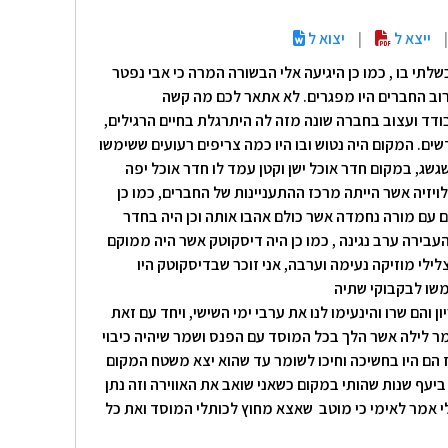
|
ייצא ל
|
יצוא ל
תי בו , כמו כן היגיעה אלי הבשורה המרה כי אבי נפטר
 רוב החברים היו מפגרים. לא אתאר לכם מה קשה
ודד ועצוב בחברה שונה מזה לה היתרגלת בחיים הרגילים,
ם. המקום היה נטוש ובו היו כמה צריפים רעועים ששימשו
גשג, במקום חדר אוכל ישן וקטן עמד לו חדר אוכל יפה
ויזיה אשר הייתה מרכז ההתעניינות של החברים, כמו כן
ים עם מורה נחמדה אשר כולם אהבו אותה וכן היה בחדר
בירה ערב נגינה , כמו כן היה דיסקוטק אשר היה ממוקם
לי מוזיקה נעימה וערבה, אני זוכר שבדיסקוטק היו
שו לבקבוקי שתיה
והם שרו והינעימו לנו את ערבי ימי השישי, ויחד עם זאת
מר לילה אשר הלך בכל המוסד עם הפנס ושמר שיהיה כיבוי
 הם היו בחשיכה וחיכו לשומר עד שהוא יצא משטח המקום
יעף שנות שהותי במקום כשאני שואב את האווירה וזה נתן
לי אמר לאימי כי מוטב שאצא מחוץ לכותלי המוסד ואת כל