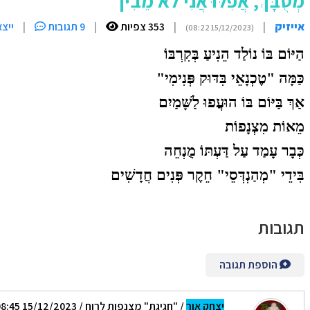
מְסֻבָּךְ, אֲפִלּוּ אֲנִי לֹא מֵבִין
אייזיק
|
|
353 צפיות
|
9 תגובות
|
ייצ
(15/12/2023 08:22)
הַיּוֹם בּוֹ נוֹלַד הֵנִיעַ בְּקִרְבּוֹ
כַּמָּה "טֶכְנָאֵי בִּדּוּק פְּנִימִי"
אַךְ בַּיּוֹם בּוֹ הוּעֲפוּ לַשָּׁמַיִם
מֵאוֹת מִצְנָפוֹת
כְּבָר עָמַד עַל דַּעְתּוֹ מֻנְחֵה
בִּידֵי "מְהַנְדְּסֵי" חֵקֶר פְּנִים חֲדָשִׁים
תגובות
הוספת תגובה
יצחק אור
/
"חגיגת" מצנפות לרוח
/ 15/12/2023 08:45