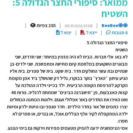
ממואר: סיפורי החצר הגדולה 5:
השטיח
🐝🐝BeeBee
|
|
285 צפיות
|
(10/11/2024 01:35)
6 תגובות
|
ייצא ל
|
יצוא ל
סיפורי החצר הגדולה 5
השטיח
לא באו אלי חברות. הבית לא היה מזמין במיוחד: שני חדרים, שני
מבוגרים השקועים במלחמת קיום מתישה ומתמשכת. שני ילדים-בן
שנתיים ובת עשר החולקים חדר. בית שקט. בית של ספרים. בית אליו
הגיע עיתון ״הארץ״ בוקר בבוקרו, גליל דק שהושלך ביד אמן מקומת
הקרקע למרפסת הקומה הרביעית. ילד בכייני וילדה ההולכת על
קצות האצבעות, פן ״תישברנה הביצים״ שמתחת לרגליה. נורות 40
ואט האירו את החדרים באור אפלולי ועגום. וילונות הכותנה הכחולים
יצרו כתמים של אור בחדר הילדים . חדר סגפני ובו מיטת ילדון ומיטת
ילדה המתקפלת לקיר אלף הצללים.אוכל, או בגדים, או ספרים לא
חסרו.
אמי הצימחונית ידעה להפיק מטעמים מפירות וירקות גם בימי הצנע.