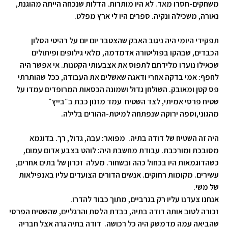
משחקים-חסרו מאד. לא היו מותרות. הדלות שנכחה הייתה מהוגנת,
נאורה, משכילה ונקיה. ספרים היו לי ארץ מפלט.
תפקידי היומי היה ניגוב האבק שהצטבר יום יום על רהיטי הסלון
הכבדים, שבהקו בפוליטורה אדמדמה, מלאי גילופים ופיתולים
שכאילו נועדו מלידתם לתפוס את אצבעותי הקטנות. אי אפשר היה
לחפף: אמי בדקה אחרי ודאגה שאשלים את העבודה, ככל שהותרתי
פס קטן ומאובק. השולחן גדול ושמונה הכסאות המרופדים עמדו על
שטיח פרסי אמיתי, לצד השטיח עמד מזנון כבת ב״בייץ״
מהגוני,וספה ירוקה שנפתחה למיטת-ההורים בלילה.
היה זה השטיח של דודה בתיה. מפואר: עבה, גדול, רך. בדוגמא
מסובכת ומורכבת. עבודת מחשבת היה: לוהט בצבע אדום עמום,
כשהדוגמאות היו בכחול כהה ובשחור. מעלה זכרון של בתים אחרים,
עשירים. מקומות רחוקים. אנשים הדורים הצועדים עליו באנפילאות
של משי.
אנחנו צעדנו עליו רק בגרביים, מתוך כבוד להדרו.
זכורה לטוב אותה דודה בתיה, כבדת הלסת והרגליים, שהשטיח הפרסי
שהביאה עמה מדמשק היה כל רכושה. דודה בתיה גרה אצל חבריה