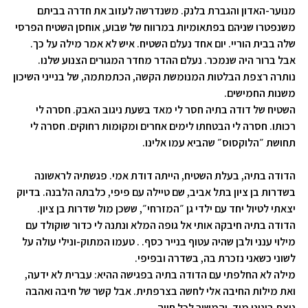
מנוער-האדון והגברת בלנק. משנדרשה לעזוב את חדרה בביתם
משנפטרו שניהם בפתאומיות במרווח של שבוע, אוחסן השטיח הפרסי
שלה בבית הוריי. יום אחד נעלם השטיח. איש לא אמר מילה על כך.
אבל ברור היה שנמכר. נעלם ההדר מחדר המגורים הצנוע שלנו.
נותרה רצפת הבלטות המנומשת הקשה, הכתמתמה, של בנייני השיכון
משנות החמישים.
השטיח של דודה בתיה חסר לי מאד בשעת ניגוב האבק. חסרה לי
רכותו. חסרה לי הבטחתו לימים אחרים ומקומות רחוקים. חסרה לי
תחושת ״הלוקסוס״ שהביא עמו אלינו.
הדודה בתיה, בעלת השטיח, הייתה דודת אמי. פגשתיה לראשונה
בשדרות בן ציון בתל אביב, שם טיילה עם פיפי, כלבתה הלבנה. בדיוק
יצאתי לטיול יחד עם ילדי גן ״המזרחי״, ששכן מול שדרות בן ציון.
הדודה בתיה חיבקה אותי אל גופה המלא ונתנה לי כדור שוקולד עם
מילוי ענני ולבן שהיה עטוף בנייר כסף. . טעמו המתוק-ונילי עולה על
לשוני כשאני נזכרת בה, בשדרה ובפיפי.
מילה לא החלפתי עם הדודה בתיה בפגישה ההיא: עברית לא ידעה,
ואת מילות החיבה אלי לחשה בצרפתית. אבל קשר של חיבה ואהבה
ניצת בינינו מיד, והמשיך לכל חייה.