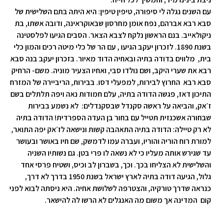
עם השנים נגלה לי סיפורה, טיפין טיפין: היא היתה בתם השלישית של
סבא רבא אברהם, נפח אומן מחרסון שבאוקראינה, ודובה אשתו, בת
ניקולאייב. בנם הראשון נלקח לצבא הצאר. הסבים הגיעו לפלסטינה
בשנת 1890. לזכרון יעקב הגיעו , עם הר של כלי מיטה רכים והמון כלי
בית, מלווים בדודה בתיה ובאחיה הדוד מאיור. בזכרון יעקב בנה סבא
רבא את שערי היקב, ושם נולדו סבי, ואחיו הצעיר מוניה. משם- הרחיק
סבא רבא החרוץ לבירות, למפעלי דסו. בבירות, הריביירה של המזרח
התיכון דאז, פגשה הדודה בתיה, עלם חמודות נאה ויפה תלתלים בשם
ז׳אק, והביאה על ראשה סקנדל שבסקנדלים: לא נשמע בבירות
שבחורה אשכנזית תטייל עם בחור בן העדה הספרדית! הדודה בתיה
לא רק טיילה: הדודה בתיה התאהבה קשות ונישאה לז׳אק יפה התואר,
למורת רוח הוריה והוריו, ועברה עמו לדמשק, שם חיו באושר ובעושר
עד שגירש אותה מעליו כי לא נשאה לו פרי בטן. גם נשותיו השניה
והשלישית לא הצליחו בכך. וכך, בשברון לב וכיס, ושטיח פרסי אחד
גלול, הגיעה דודה בתיה לארץ ישראל בשנת 1950 בדרך לא דרך,
כנראה שדרך טורקיה, והצטרפה לשלושת אחיה. היא ניסתה לבוא לפני
קום המדינה אך משום מה האנגלים לא הרשו לה להישאר.