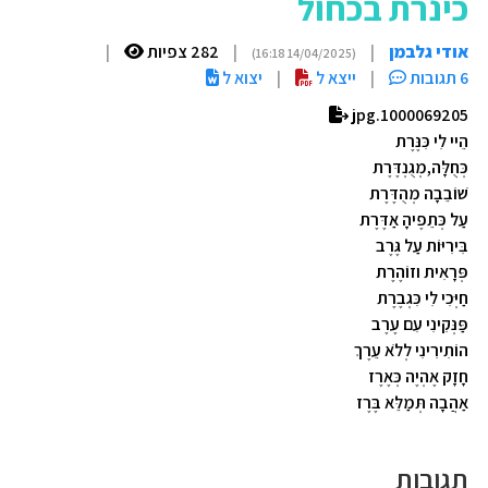
כינרת בכחול
אודי גלבמן
|
|
282 צפיות
|
(14/04/2025 16:18)
6 תגובות
|
ייצא ל
|
יצוא ל
1000069205.jpg
הֵיי לִי כִּנֶּרֶת
כְּחֻלָּה,מְגֻנְדֶּרֶת
שׁוֹבֵבָה מְהֻדֶּרֶת
עַל כְּתֵפֶיהָ אַדֶּרֶת
בִּירִיּוֹת עַל גֶּרֶב
פְּרָאִית וזוֹהֶרֶת
חַיְּכִי לִי כִּגְבֶרֶת
פַּנְּקִינִי עִם עֶרֶב
הוֹתִירִינִי לְלֹא עֵרֶךְ
חָזָק אֶהְיֶה כְּאֶרֶז
אַהֲבָה תְּמַלֵּא בֶּרֶז
תגובות