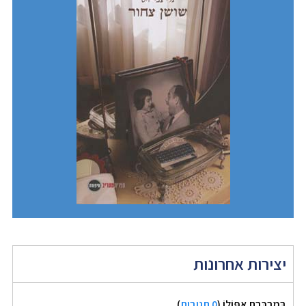
יצירות אחרונות
בְּמֶרְכֶּבֶת אַפּוֹלוֹ
(
0 תגובות
)