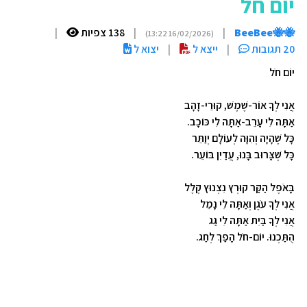
יוֹם חֹל
🐝🐝BeeBee
|
|
138 צפיות
|
(16/02/2026 13:22)
20 תגובות
|
ייצא ל
|
יצוא ל
יוֹם חֹל
אֲנִי לְךָ אוֹר-שֶׁמֶשׁ, קוּרֵי-זָהָב
אַתָּה לִי עָרֵב-אַתָּה לִי כּוֹכָב.
כָּל שֶׁהָיָה וְהִוָּה לְעוֹלָם יְוַתֵּר
כָּל שֶׁצָּרוּב בָּנוּ, עֲדַיִן בּוֹעֵר.
בָּאֹפֶל הַקַּר קוּרְץ נִצְנוּץ קֶלֶל
אֲנִי לְךָ עֹגֶן וְאַתָּה לִי נָמֵל
אֲנִי לְךָ בַּיִת אַתָּה לִי גַּג
הֻתַּכְנוּ. יוֹם-חֹל הָפַךְ לְחַג.