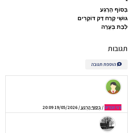
*
בְּסוֹף הָרֶגַע
גּוּשֵׁי קֶרַח דַּק דּוֹקְרִים
לִבַּת בְּעֵרָה
תגובות
הוספת תגובה
דני זכריה
/
בְּסוֹף הָרֶגַע
/ 19/05/2026 20:09