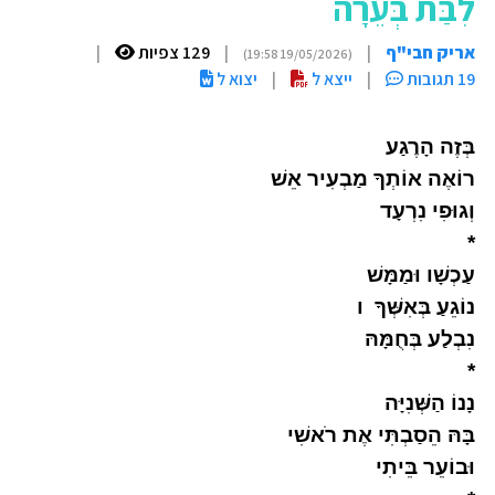
לִבַּת בְּעֵרָה
אריק חבי"ף
|
|
129 צפיות
|
(19/05/2026 19:58)
19 תגובות
|
ייצא ל
|
יצוא ל
בְּזֶה הָרֶגַע
רוֹאֶה אוֹתְךָ מַבְעִיר אֵשׁ
וְגוּפִי נִרְעָד
*
עַכְשָׁו וּמַמָּשׁ
נוֹגֵעַ בְּאִשְּׁךָ ו
נִבְלַע בְּחֻמָּהּ
*
נָנוֹ הַשְּׁנִיָּה
בָּהּ הֵסַבְתִּי אֶת רֹאשִׁי
וּבוֹעֵר בֵּיתִי