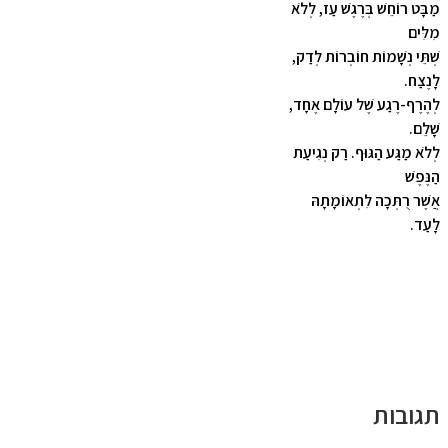
מַבָּט רוֹחֵשׁ בְּרֶגֶשׁ עַז, לְלֹא
מִלִּים
שְׁתֵּי נְשָׁמוֹת חוֹבְרוֹת לְדַק,
לָנֶצַח.
לְהֶרֶף-רֶגַע שֶׁל עוֹלָם אֶחָד,
שָׁלֵם.
לְלֹא מַגַּע הַגּוּף. רַק נְגִיעַת
הַנֶּפֶשׁ
אֲשֶׁר רֻתְּכָה לִתְאוֹמָתָהּ
לָעַד.
תגובות