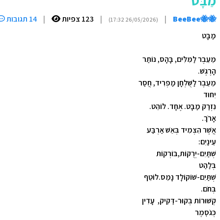
מַבָּט
🐝🐝BeeBee
|
|
123 צפיות
|
14 תגובות
(26/05/2026 17:32)
מַבָּט
מֵעֵבֶר לַמִּלִּים, בָּהָס, נוֹתַר
הָרֶגֶשׁ.
מֵעֵבֶר לַשֻּׁלְחָן מַפְרִיד, חֲסַר
יִחוּד
נִזְרַק מַבָּט. אֶחָד. לוֹהֵט.
אָרֹךְ.
אֲשֶׁר הִצְמִיד בְּאֵשׁ אַרְבַּע
עֵינַיִם:
שְׁתַּיִם-יְרֻקּוֹת,בּוֹרְקוֹת
בְּלַהַט
שְׁתַּיִם-שׁוֹקוֹלָד נָמֵס.לוֹטֵף
בְּחֹם.
קְשׁוּרוֹת בְּקוּר-דַּקִּיק, עָדִין
כְּגֹסׇמֶר