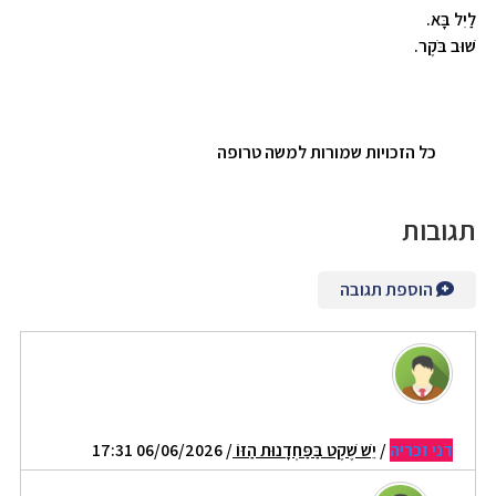
לַיִל בָּא.
שׁוּב בֹּקֶר.
כל הזכויות שמורות למשה טרופה
תגובות
הוספת תגובה
דני זכריה
/
יֵשׁ שֶׁקֶט בַּפַּחְדָנוּת הַזּוֹ
/ 06/06/2026 17:31