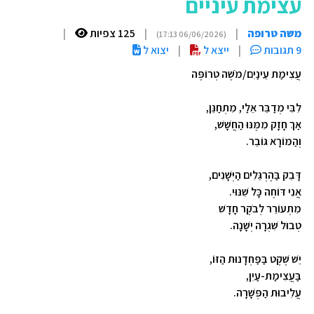
עצימת עיניים
משה טרופה
|
|
125 צפיות
|
(06/06/2026 17:13)
9 תגובות
|
ייצא ל
|
יצוא ל
עֲצִימַת עֵינַיִם/מֹשֶׁה טְרוֹפֶּה
לִבִּי מְדַבֵּר אֵלַי, מִתְחַנֵּן,
אַךְ חָזָק מִמֶּנּוּ הַחֲשָׁשׁ,
וְהַמּוֹרָא גּוֹבֵר.
דָּבֵק בַּהֶרְגֵּלִים הַיְּשָׁנִים,
אֲנִי דּוֹחֶה כָּל שִׁנּוּי.
מִתְעוֹרֵר לְבֹקֶר חָדָשׁ
טְבוּל שִׁגְרָה יְשָׁנָה.
יֵשׁ שֶׁקֶט בַּפַּחְדָנוּת הַזּוֹ,
בַּעֲצִימַת-עַיִן,
עֲלִיבוּת הַפְּשָׁרָה.