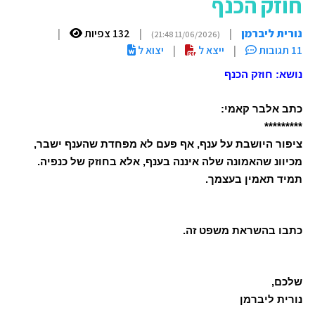
חוזק הכנף
נורית ליברמן
|
|
132 צפיות
|
(11/06/2026 21:48)
11 תגובות
|
ייצא ל
|
יצוא ל
נושא: חוזק הכנף
כתב אלבר קאמי:
*********
ציפור היושבת על ענף, אף פעם לא מפחדת שהענף ישבר,
מכיוונ שהאמונה שלה איננה בענף, אלא בחוזק של כנפיה.
תמיד תאמין בעצמך.
כתבו בהשראת משפט זה.
שלכם,
נורית ליברמן