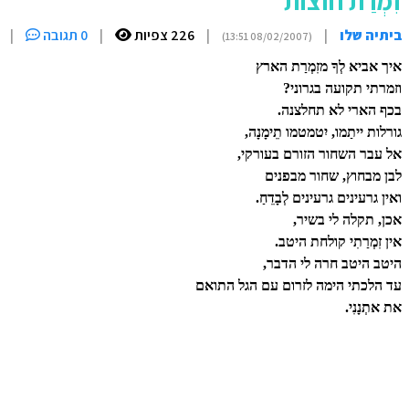
זִמְרַת חוצות
ביתיה שלו
|
|
226 צפיות
|
0 תגובה
|
(08/02/2007 13:51)
איך אביא לְךָ מזִמְרַת הארץ
וזמרתי תקועה בגרוני?
בכף הארי לא תחלצנה.
גורלות ייתַמו, יִטמטמו תֵימָנָה,
אל עבר השחור הזורם בעורקי,
לבן מבחוץ, שחור מבפנים
ואין גרעינים גרעינים לְבָדֵחַ.
אכן, תקלה לי בשיר,
אין זִמְרַתִי קולחת היטב.
היטב היטב חרה לי הדבר,
עד הלכתי הימה לזרום עם הגל התואם
את אתְנָנִי.