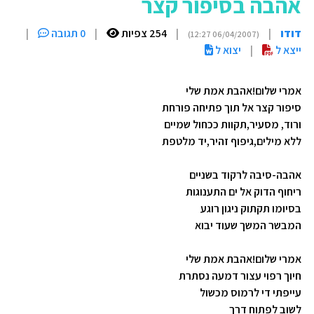
אהבה בסיפור קצר
דודו
|
|
254 צפיות
|
0 תגובה
|
(06/04/2007 12:27)
ייצא ל
|
יצוא ל
אמרי שלום!אהבת אמת שלי
סיפור קצר אל תוך פתיחה פורחת
ורוד, מסעיר,תקוות ככחול שמיים
ללא מילים,גיפוף זהיר,יד מלטפת
אהבה-סיבה לרקוד בשניים
ריחוף הדוק אל ים התענוגות
בסיומו תקתוק ניגון רוגע
המבשר המשך שעוד יבוא
אמרי שלום!אהבת אמת שלי
חיוך רפוי עצור דמעה נסתרת
עייפתי די לרמוס מכשול
לשוב לפתוח דרך