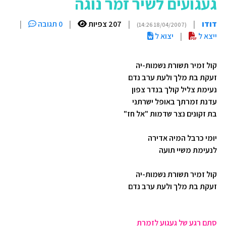
געגועים לשיר זמר נוגה
דודו
|
|
207 צפיות
|
0 תגובה
|
(18/04/2007 14:26)
ייצא ל
|
יצוא ל
קול זמיר תשורת נשמות-יה
זעקת בת מלך ולעת ערב נדם
נעימת צליל קולך בנדר צפון
עדנת זמרתך באופל ישרתני
בת זקונים נצר שדמות "אל חז"
יומי כרבל המיה אדירה
לנעימת משיי תועה
קול זמיר תשורת נשמות-יה
זעקת בת מלך ולעת ערב נדם
סתם רגע של געגוע לזמרת